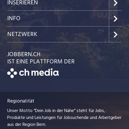
Jobs im Kanton Bern
INSERIEREN
voranzutreiben.
Jobs in der Stadt Bern
Preise & Leistungen
INFO
Jobs in der Stadt Biel
Kundenlogin
Team
NETZWERK
Festanstellungen
Einzelinserat disponieren
Ratgeber
jobbasel.ch
JOBBERN.CH
Temporäre Jobs
Schnittstelle
AGB
IST EINE PLATTFORM DER
jobmittelland.ch
Freelance Jobs
Bewerber-Cockpit
Datenschutzerklärung
zentraljob.ch
Praktika
Nutzungsbedingungen
ostjob.ch
Lehrstellen
Regionalität
Impressum
myjob.ch
Ferienjobs
Unser Motto “Dein Job in der Nähe” steht für Jobs,
Stellenmeldepflicht
jobzüri.ch
Produkte und Leistungen für Jobsuchende und Arbeitgeber
Management / Kader-Jobs
aus der Region Bern.