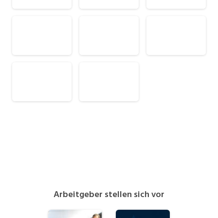
Industrie, Maschinenbau, Anlagenbau,
Produktion
Informatik, Telekommunikation
Kaufm. Berufe, Kundendienst, Verwaltung
Körperpflege, Wellness
Marketing, Kommunikation, Medien, Druck
Mechanik, Elektronik, Optik (Fertigung)
Medizin, Gesundheitswesen, Pflege
Sicherheit, Rettung, Polizei, Zoll
Verkauf, Handel, Kundenberatung,
Aussendienst
Arbeitgeber stellen sich vor