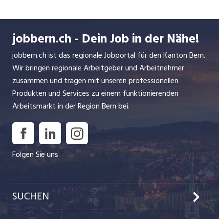
Projekte
Unsere Spitäler und
Herrenmatt Däniken
laufen
Partner-
ruhiger,
Ambulatorien:
jobbern.ch - Dein Job in der Nähe!
Kolleginnen
Bürgerspital
und
jobbern.ch ist das regionale Jobportal für den Kanton Bern.
Solothurn
Kollegen
Wir bringen regionale Arbeitgeber und Arbeitnehmer
Kantonsspital Olten
sind in den
zusammen und tragen mit unseren professionellen
Spital Dornach
Ferien und
Produkten und Services zu einem funktionierenden
Psychiatrische
der Alltag
Arbeitsmarkt in der Region Bern bei.
Dienste Ambulante
bietet oft
Dienste
etwas mehr
Gesundheitszentrum
Freiraum.
Grenchen Radio-
Eine gute
Folgen Sie uns
Onkologie Solothurn
Gelegenheit,
(ROSOL) Ärztehaus
um die
Balsthal
eigene
Gruppenpraxis
SUCHEN
berufliche
Herrenmatt Däniken
Entwicklung