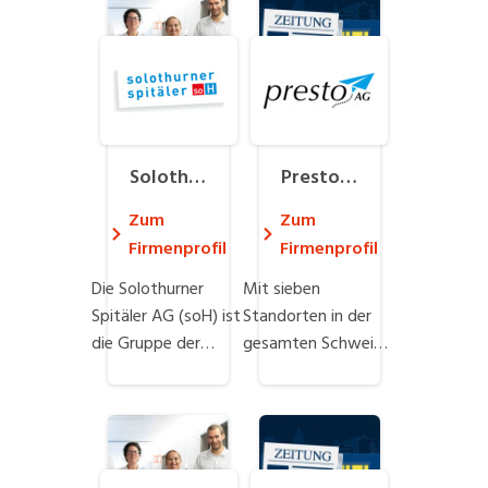
Solothu
Presto P
rner Spi
resse-V
Zum
Zum
täler AG
ertriebs
Firmenprofil
Firmenprofil
AG
Die Solothurner
Mit sieben
Spitäler AG (soH) ist
Standorten in der
die Gruppe der
gesamten Schweiz
kantonalen Spitäler
und über 5’700
Solothurn. Zur soH
Angestellten liefern
gehören das
wir den
Bürgerspital
Zeitungsabonnenten
Solothurn, das
ihre Lieblingslektüre