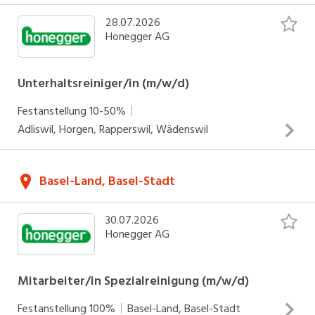
28.07.2026
Honegger AG
Unterhaltsreiniger/in (m/w/d)
Festanstellung
10-50%
Adliswil, Horgen, Rapperswil, Wädenswil
Das kannst du bei uns bewirken Vielfältige,
Basel-Land, Basel-Stadt
abwechslungsreiche und gründliche Unterhaltsreinigung
von Böden, Büroräumlichkeiten und Toiletten
30.07.2026
Zielgerichteter Einsatz deiner Kompetenzen & Fähigkeiten
Honegger AG
Mitarbeit in einem aufgestellten Team Selbständiges
Arbeiten Das bringst du mit Kenntnisse und Erfahrung in
INSERAT ANSEHEN
Mitarbeiter/in Spezialreinigung (m/w/d)
der Reinigung Flexibilität Gute mündliche
Deutschkenntnisse Einwandfreier Leumund Seit 1948 Wir
Festanstellung
100%
Basel-Land, Basel-Stadt