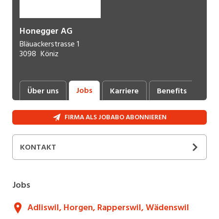
Honegger AG
Bläuackerstrasse 1
3098
Köniz
Jobs
Über uns
Karriere
Benefits
Ne
FIRMA ALS JOBABO ABONNIEREN
KONTAKT
SOCIAL MEDIA
Jobs
Adliswil, Horgen, Rapperswil, Wädenswil