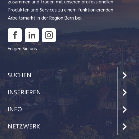
zusammen und tragen mit unseren professionellen
gelebte Gastfreundschaft und ein zukunftsweisendes,
Produkten und Services zu einem funktionierenden
nachhaltiges Arbeitsumfeld. Hier hast du täglich die
INSERAT ANSEHEN
Arbeitsmarkt in der Region Bern bei.
Chance, die Philosophie unseres Hauses zu verkörpern und
gemeinsam im Team Aussergewöhnliches zu erreichen.
Erlebe die Magie von ...
Folgen Sie uns
SUCHEN
Jobs im Kanton Bern
INSERIEREN
Jobs in der Stadt Bern
Preise & Leistungen
INFO
Jobs in der Stadt Biel
Kundenlogin
Team
NETZWERK
Festanstellungen
Einzelinserat disponieren