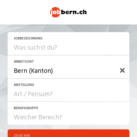
JOBBEZEICHNUNG
ARBEITSORT
ANSTELLUNG
BERUFSGRUPPE
JOB-TYP
10-100%
Festanstellung
ZEIGE MIR