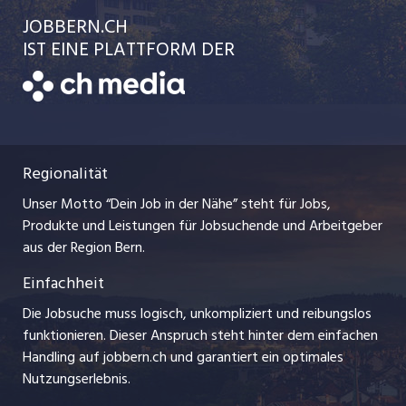
Ratgeber
jobbasel.ch
JOBBERN.CH
Temporäre Jobs
Schnittstelle
AGB
IST EINE PLATTFORM DER
jobmittelland.ch
Freelance Jobs
Bewerber-Cockpit
Datenschutzerklärung
zentraljob.ch
Praktika
Nutzungsbedingungen
ostjob.ch
Lehrstellen
Regionalität
Impressum
myjob.ch
Ferienjobs
Unser Motto “Dein Job in der Nähe” steht für Jobs,
Stellenmeldepflicht
jobzüri.ch
Produkte und Leistungen für Jobsuchende und Arbeitgeber
Management / Kader-Jobs
aus der Region Bern.
schaffu.ch (VS)
Einfachheit
Arbeitgeber
ajourjob.ch
Die Jobsuche muss logisch, unkompliziert und reibungslos
Jobline
funktionieren. Dieser Anspruch steht hinter dem einfachen
baernerbaer.ch
Handling auf jobbern.ch und garantiert ein optimales
Nutzungserlebnis.
chmedia.ch