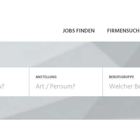
JOBS FINDEN
FIRMENSUCH
ANSTELLUNG
BERUFSGRUPPE
Bildung, Kunst, Design
10-100%
Pensum
POSITION
au, Handwerk, Elektro
Berufe, Sport
Temporär (befristet)
Führung
Einkauf, Logistik, Tra
onsulting, Human Resources
Verkehr