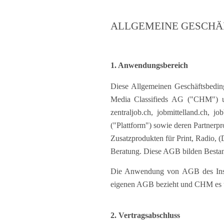
Freelance
Fi
Engineering, Technik, Architektur
R
Lehrstelle
Gastronomie, Hotellerie,
I
Tourismus, Lebensmittel
R
K
Informatik, Telekommunikation
V
Marketing, Kommunikation,
Me
Medien, Druck
(F
V
Sicherheit, Rettung, Polizei, Zoll
A