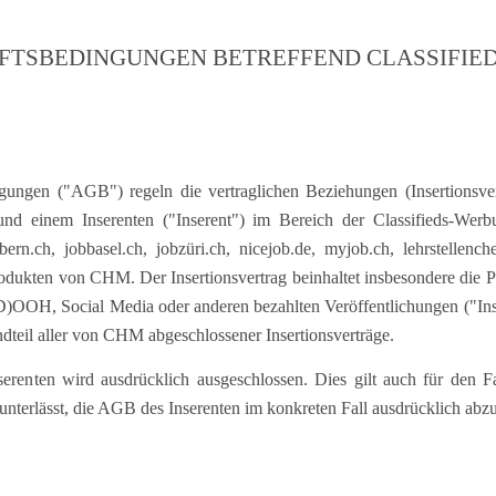
Praktikum
Manage
nanzen, Controlling, Treuhand,
Gartenbau, Landwirts
echt
Forstwirtschaft
Ferienjob
mmobilien, Facility Management,
Industrie, Maschinenb
einigung
Anlagenbau, Produkti
aufm. Berufe, Kundendienst,
Körperpflege, Wellne
erwaltung
chanik, Elektronik, Optik
Medizin, Gesundheit
ertigung)
Pflege
erkauf, Handel, Kundenberatung,
ussendienst