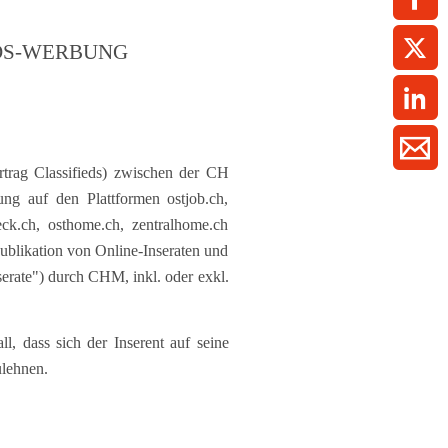
ment / Kader
chaft,
au,
on
ss
swesen,