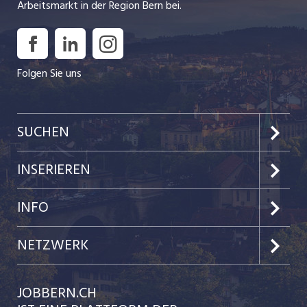
Arbeitsmarkt in der Region Bern bei.
Folgen Sie uns
SUCHEN
Jobs im Kanton Bern
INSERIEREN
Jobs in der Stadt Bern
Preise & Leistungen
INFO
Jobs in der Stadt Biel
Kundenlogin
Team
NETZWERK
Festanstellungen
Einzelinserat disponieren
Ratgeber
jobbasel.ch
JOBBERN.CH
Temporäre Jobs
Schnittstelle