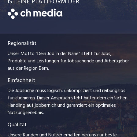
AGB
IST EINE PLATTFORM DER
jobmittelland.ch
Freelance Jobs
Bewerber-Cockpit
Datenschutzerklärung
zentraljob.ch
Praktika
Nutzungsbedingungen
ostjob.ch
Lehrstellen
Regionalität
Impressum
myjob.ch
Ferienjobs
Unser Motto “Dein Job in der Nähe” steht für Jobs,
Stellenmeldepflicht
jobzüri.ch
Produkte und Leistungen für Jobsuchende und Arbeitgeber
Management / Kader-Jobs
aus der Region Bern.
schaffu.ch (VS)
Einfachheit
Arbeitgeber
ajourjob.ch
Die Jobsuche muss logisch, unkompliziert und reibungslos
Jobline
funktionieren. Dieser Anspruch steht hinter dem einfachen
baernerbaer.ch
Handling auf jobbern.ch und garantiert ein optimales
Nutzungserlebnis.
chmedia.ch
Qualität
Unsere Kunden und Nutzer erhalten bei uns nur beste