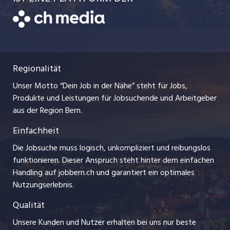
jobmittelland.ch
Freelance Jobs
Bewerber-Cockpit
Datenschutzerklärung
zentraljob.ch
Praktika
Nutzungsbedingungen
ostjob.ch
Lehrstellen
Regionalität
Impressum
myjob.ch
Ferienjobs
Unser Motto “Dein Job in der Nähe” steht für Jobs,
Stellenmeldepflicht
jobzüri.ch
Produkte und Leistungen für Jobsuchende und Arbeitgeber
Management / Kader-Jobs
aus der Region Bern.
schaffu.ch (VS)
Einfachheit
Arbeitgeber
ajourjob.ch
Die Jobsuche muss logisch, unkompliziert und reibungslos
Jobline
funktionieren. Dieser Anspruch steht hinter dem einfachen
baernerbaer.ch
Handling auf jobbern.ch und garantiert ein optimales
Nutzungserlebnis.
chmedia.ch
Qualität
Unsere Kunden und Nutzer erhalten bei uns nur beste