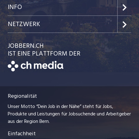
Jobs in der Stadt Bern
Preise & Leistungen
INFO
Jobs in der Stadt Biel
Kundenlogin
Team
NETZWERK
Festanstellungen
Einzelinserat disponieren
Ratgeber
jobbasel.ch
JOBBERN.CH
Temporäre Jobs
Schnittstelle
AGB
IST EINE PLATTFORM DER
jobmittelland.ch
Freelance Jobs
Bewerber-Cockpit
Datenschutzerklärung
zentraljob.ch
Praktika
Nutzungsbedingungen
ostjob.ch
Lehrstellen
Regionalität
Impressum
myjob.ch
Ferienjobs
Unser Motto “Dein Job in der Nähe” steht für Jobs,
Stellenmeldepflicht
jobzüri.ch
Produkte und Leistungen für Jobsuchende und Arbeitgeber
Management / Kader-Jobs
aus der Region Bern.
schaffu.ch (VS)
Einfachheit
Arbeitgeber