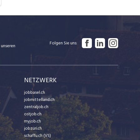
Folgen Sie uns
 unseren
NETZWERK
jobbasel.ch
jobmittelland.ch
zentraljob.ch
ostjob.ch
myjob.ch
jobzüri.ch
schaffu.ch (VS)