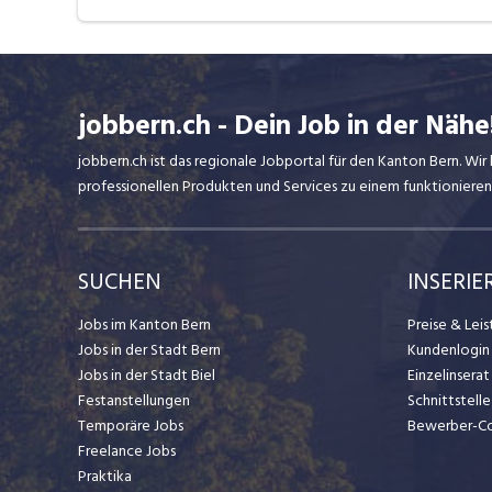
jobbern.ch - Dein Job in der Nähe
jobbern.ch ist das regionale Jobportal für den Kanton Bern. W
professionellen Produkten und Services zu einem funktionieren
SUCHEN
INSERIE
Jobs im Kanton Bern
Preise & Lei
Jobs in der Stadt Bern
Kundenlogin
Jobs in der Stadt Biel
Einzelinsera
Festanstellungen
Schnittstelle
Temporäre Jobs
Bewerber-C
Freelance Jobs
Praktika