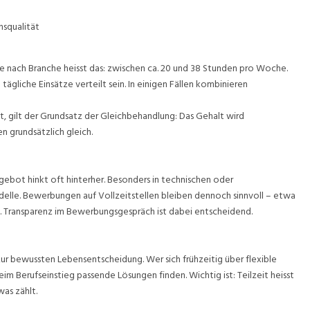
nsqualität
Je nach Branche heisst das: zwischen ca. 20 und 38 Stunden pro Woche.
tägliche Einsätze verteilt sein. In einigen Fällen kombinieren
t, gilt der Grundsatz der Gleichbehandlung: Das Gehalt wird
n grundsätzlich gleich.
gebot hinkt oft hinterher. Besonders in technischen oder
elle. Bewerbungen auf Vollzeitstellen bleiben dennoch sinnvoll – etwa
t. Transparenz im Bewerbungsgespräch ist dabei entscheidend.
 zur bewussten Lebensentscheidung. Wer sich frühzeitig über flexible
im Berufseinstieg passende Lösungen finden. Wichtig ist: Teilzeit heisst
as zählt.