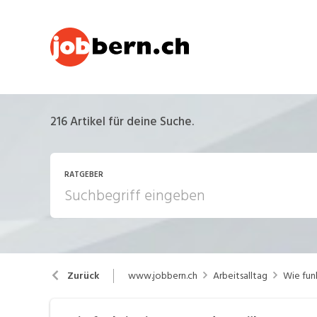
216
Artikel für deine Suche.
RATGEBER
Arbeitsalltag
A
www.jobbern.ch
Arbeitsalltag
Wie fun
Zurück
Berufsbilder
B