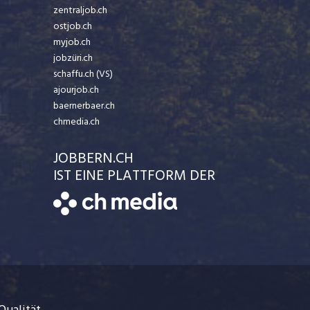
zentraljob.ch
ostjob.ch
myjob.ch
jobzüri.ch
schaffu.ch (VS)
ajourjob.ch
baernerbaer.ch
chmedia.ch
JOBBERN.CH
IST EINE PLATTFORM DER
Qualität