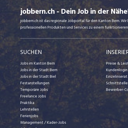
jobbern.ch - Dein Job in der Nähe
jobbern.ch ist das regionale Jobportal für den Kanton Bern. W
professionellen Produkten und Services zu einem funktionieren
SUCHEN
INSERIE
Jobs im Kanton Bern
Preise & Lei
Jobs in der Stadt Bern
Kundenlogin
Jobs in der Stadt Biel
Einzelinsera
Festanstellungen
Schnittstelle
Temporäre Jobs
Bewerber-C
Freelance Jobs
Praktika
Lehrstellen
Ferienjobs
Management / Kader-Jobs