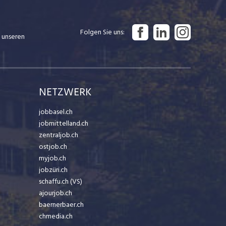
Folgen Sie uns
 unseren
NETZWERK
jobbasel.ch
jobmittelland.ch
zentraljob.ch
ostjob.ch
myjob.ch
jobzüri.ch
schaffu.ch (VS)
ajourjob.ch
baernerbaer.ch
chmedia.ch