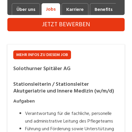
Industrie, Maschinenbau, Anlagenbau,
Jobs
Über uns
Karriere
Benefits
Fot
Produktion
JETZT BEWERBEN
Informatik, Telekommunikation
Kaufm. Berufe, Kundendienst, Verwaltung
Körperpflege, Wellness
MEHR INFOS ZU DIESEM JOB
Marketing, Kommunikation, Medien, Druck
Solothurner Spitäler AG
Mechanik, Elektronik, Optik (Fertigung)
Stationsleiterin / Stationsleiter
Medizin, Gesundheitswesen, Pflege
Akutgeriatrie und Innere Medizin (w/m/d)
Sicherheit, Rettung, Polizei, Zoll
Aufgaben
Verkauf, Handel, Kundenberatung,
Verantwortung für die fachliche, personelle
Aussendienst
und administrative Leitung des Pflegeteams
Führung und Förderung sowie Unterstützung