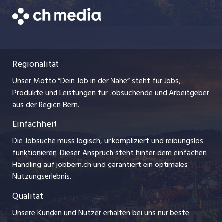
Freelance Jobs
Bewerber-Cockpit
Datenschutzerklärung
zentraljob.ch
Praktika
Nutzungsbedingungen
ostjob.ch
Lehrstellen
Regionalität
Impressum
myjob.ch
Ferienjobs
Unser Motto “Dein Job in der Nähe” steht für Jobs,
Stellenmeldepflicht
jobzüri.ch
Produkte und Leistungen für Jobsuchende und Arbeitgeber
Management / Kader-Jobs
aus der Region Bern.
schaffu.ch (VS)
Einfachheit
Arbeitgeber
ajourjob.ch
Die Jobsuche muss logisch, unkompliziert und reibungslos
Jobline
funktionieren. Dieser Anspruch steht hinter dem einfachen
baernerbaer.ch
Handling auf jobbern.ch und garantiert ein optimales
Nutzungserlebnis.
chmedia.ch
Qualität
Unsere Kunden und Nutzer erhalten bei uns nur beste