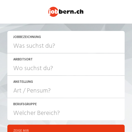
JETZT BEWERBEN
JOBBEZEICHNUNG
ARBEITSORT
ANSTELLUNG
BERUFSGRUPPE
JOB-TYP
10-100%
Festanstellung
ZEIGE MIR