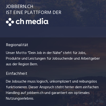
Ratgeber
jobbasel.ch
JOBBERN.CH
Temporäre Jobs
Schnittstelle
AGB
IST EINE PLATTFORM DER
jobmittelland.ch
Freelance Jobs
Bewerber-Cockpit
Datenschutzerklärung
zentraljob.ch
Praktika
Nutzungsbedingungen
ostjob.ch
Lehrstellen
Regionalität
Impressum
myjob.ch
Ferienjobs
Unser Motto “Dein Job in der Nähe” steht für Jobs,
Stellenmeldepflicht
jobzüri.ch
Produkte und Leistungen für Jobsuchende und Arbeitgeber
Management / Kader-Jobs
aus der Region Bern.
schaffu.ch (VS)
Einfachheit
Arbeitgeber
ajourjob.ch
Die Jobsuche muss logisch, unkompliziert und reibungslos
Jobline
funktionieren. Dieser Anspruch steht hinter dem einfachen
baernerbaer.ch
Handling auf jobbern.ch und garantiert ein optimales
Nutzungserlebnis.
chmedia.ch