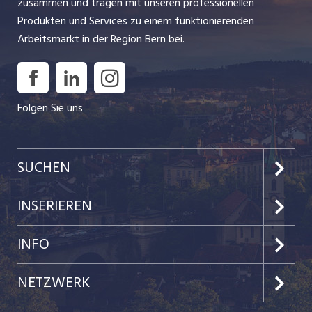
zusammen und tragen mit unseren professionellen
Produkten und Services zu einem funktionierenden
Arbeitsmarkt in der Region Bern bei.
Folgen Sie uns
SUCHEN
Jobs im Kanton Bern
INSERIEREN
Jobs in der Stadt Bern
Preise & Leistungen
INFO
Jobs in der Stadt Biel
Kundenlogin
Team
NETZWERK
Festanstellungen
Einzelinserat disponieren