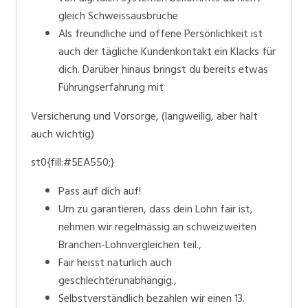
Gemeinden in den Regionen Aare-, Gürbe- und
gleich Schweissausbrüche
Emmental sowie Berner Oberland. Wir entsorgen
Als freundliche und offene Persönlichkeit ist
Abfälle von über 350'000 Menschen – und Ihnen.
auch der tägliche Kundenkontakt ein Klacks für
dich. Darüber hinaus bringst du bereits etwas
Führungserfahrung mit
Versicherung und Vorsorge, (langweilig, aber halt
auch wichtig)
st0{fill:#5EA550;}
Pass auf dich auf!
Um zu garantieren, dass dein Lohn fair ist,
nehmen wir regelmässig an schweizweiten
Branchen-Lohnvergleichen teil.,
Fair heisst natürlich auch
geschlechterunabhängig.,
Selbstverständlich bezahlen wir einen 13.