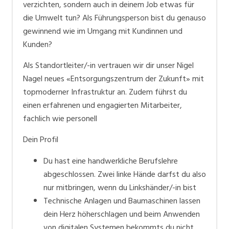
verzichten, sondern auch in deinem Job etwas für
hin zum professionellen Recycling – wir sind Ihre
die Umwelt tun? Als Führungsperson bist du genauso
verlässlicher Gesamtentsorgungspartnerin.
gewinnend wie im Umgang mit Kundinnen und
Kunden?
Ethisch, sozial, zukunftsweisend
Als attraktive Arbeitgeberin beschäftigen wir rund
Als Standortleiter/-in vertrauen wir dir unser Nigel
100 Mitarbeitende in den verschiedensten,
Nagel neues «Entsorgungszentrum der Zukunft» mit
spannenden Berufsfeldern. Jedes Jahr bieten wir
topmoderner Infrastruktur an. Zudem führst du
jungen Menschen die Möglichkeit, mit uns ins
einen erfahrenen und engagierten Mitarbeiter,
Berufsleben zu starten und eine umfassende
fachlich wie personell
Berufsausbildung zu geniessen. Wir bilden Lernende in
den verschiedensten Tätigkeitsfeldern aus.
Dein Profil
Du hast eine handwerkliche Berufslehre
Regional, nah
abgeschlossen. Zwei linke Hände darfst du also
Wir sind ganz in Ihrer Nähe, was uns als Ihre
nur mitbringen, wenn du Linkshänder/-in bist
zuverlässige Anlaufstelle für alle
Technische Anlagen und Baumaschinen lassen
entsorgungstechnischen Belangen auszeichnet. Unser
dein Herz höherschlagen und beim Anwenden
Tätigkeitsgebiet erstreckt sich über rund 130
von digitalen Systemen bekommts du nicht