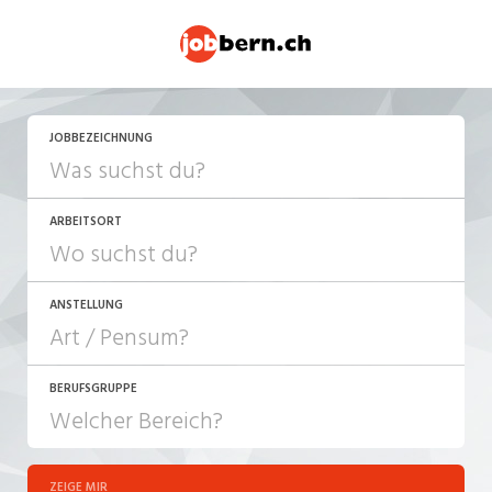
JETZT BEWERBEN
JOBBEZEICHNUNG
ARBEITSORT
ANSTELLUNG
BERUFSGRUPPE
JOB-TYP
10-100%
Festanstellung
ZEIGE MIR