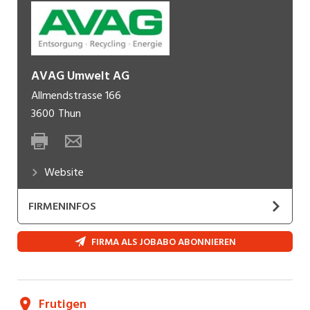
AVAG Umwelt AG
Allmendstrasse 166
3600
Thun
Website
FIRMENINFOS
Effizient, ökologisch, ganzheitlich
FIRMA ALS JOBABO ABONNIEREN
Die AVAG Gruppe setzt sich aus der
Muttergesellschaft AG für Abfallverwertung
AVAG und den Tochtergesellschaften AVAG KVA
Frutigen
AG, AVAG Betriebs AG, Oberland Energie AG und