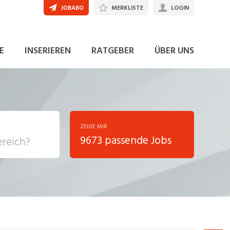
JOBABO
MERKLISTE
LOGIN
JETZT BEWERBEN
E
INSERIEREN
RATGEBER
ÜBER UNS
ZEIGE MIR
9673 passende Jobs
, Soziale
sposition
nsport,