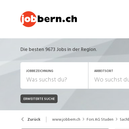
Die besten 9673 Jobs in der Region.
JOBBEZEICHNUNG
ARBEITSORT
ERWEITERTE SUCHE
JOB-TYP
Bank, Versicherung
B
Festanstellung
www.jobbern.ch
Fors AG Studen
Sach
Zurück
Chemie, Pharma, Biotechnologie
C