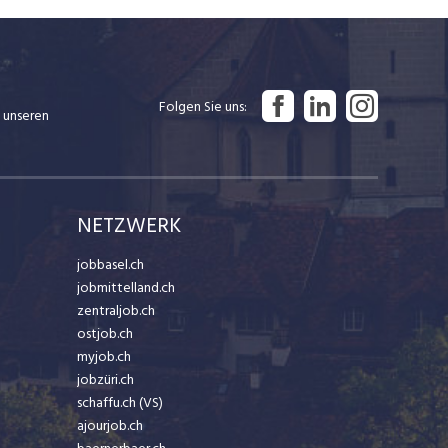
Folgen Sie uns
 unseren
NETZWERK
jobbasel.ch
jobmittelland.ch
zentraljob.ch
ostjob.ch
myjob.ch
jobzüri.ch
schaffu.ch (VS)
ajourjob.ch