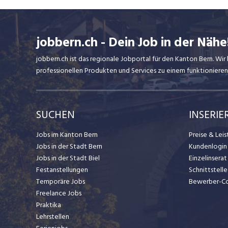
bieten wir Ihnen eine grosse
Auswahl an führenden
Haushaltgeräten im Schweizer
Markt und dies zu einem
jobbern.ch - Dein Job in der Nähe
hervorragenden Preis-
Leistungsverhältnis.
jobbern.ch ist das regionale Jobportal für den Kanton Bern. W
professionellen Produkten und Services zu einem funktionieren
SUCHEN
INSERIE
Jobs im Kanton Bern
Preise & Lei
Jobs in der Stadt Bern
Kundenlogin
Jobs in der Stadt Biel
Einzelinsera
Festanstellungen
Schnittstelle
Temporäre Jobs
Bewerber-C
Freelance Jobs
Praktika
Lehrstellen