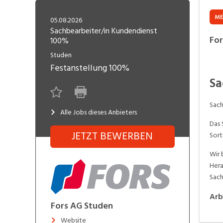
Freelance
Fi
Engineering, Technik, Architektur
ME
05.08.2026
R
Lehrstelle
Sachbearbeiter/in Kundendienst
For
100%
Gastronomie, Hotellerie,
I
Tourismus, Lebensmittel
R
Studen
Festanstellung
100%
K
Informatik, Telekommunikation
Sa
V
Marketing, Kommunikation,
Me
Sach
Medien, Druck
(F
Alle Jobs dieses Anbieters
Das 
V
JETZT BEWERBEN
Sort
Sicherheit, Rettung, Polizei, Zoll
A
Wir 
Hera
Sach
Arb
Fors AG Studen
Website