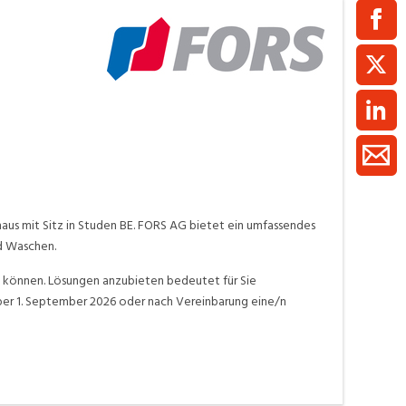
ment / Kader
chaft,
au,
on
ss
swesen,
s mit Sitz in Studen BE. FORS AG bietet ein umfassendes
d Waschen.
u können. Lösungen anzubieten bedeutet für Sie
per 1. September 2026 oder nach Vereinbarung eine/n