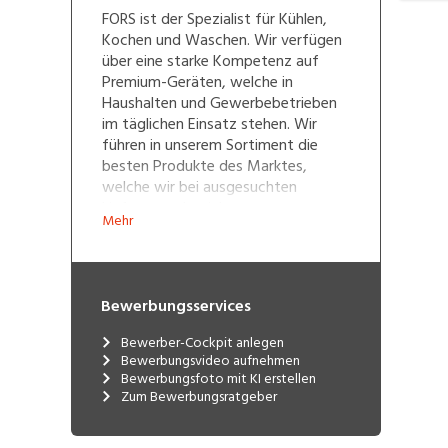
FORS ist der Spezialist für Kühlen,
Kochen und Waschen. Wir verfügen
über eine starke Kompetenz auf
Premium-Geräten, welche in
Haushalten und Gewerbebetrieben
im täglichen Einsatz stehen. Wir
führen in unserem Sortiment die
besten Produkte des Marktes,
welche wir bei ausgesuchten
Lieferanten beziehen.
Mehr
Bei der Auswahl unserer Produkte
sind wir wählerisch und arbeiten nur
mit ausgesuchten Lieferanten
Bewerbungsservices
zusammen. Wir achten bei unserem
Angebot auf die Kriterien Qualität,
Bewerber-Cockpit anlegen
Design, Komfort, Zuverlässigkeit
Bewerbungsvideo aufnehmen
und auf eine Nachhaltigkeit zum
Bewerbungsfoto mit KI erstellen
Schutze der Umwelt.
Zum Bewerbungsratgeber
Unser oberstes Ziel ist es Ihr Leben
angenehmer zu machen, hierzu