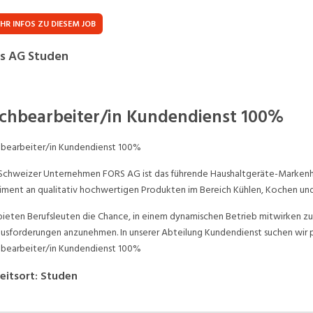
Praktikum
Manage
nanzen, Controlling, Treuhand,
Gartenbau, Landwirts
HR INFOS ZU DIESEM JOB
echt
Forstwirtschaft
Ferienjob
s AG Studen
mmobilien, Facility Management,
Industrie, Maschinenb
einigung
Anlagenbau, Produkti
aufm. Berufe, Kundendienst,
Körperpflege, Wellne
chbearbeiter/in Kundendienst 100%
erwaltung
chanik, Elektronik, Optik
Medizin, Gesundheit
bearbeiter/in Kundendienst 100%
ertigung)
Pflege
Schweizer Unternehmen FORS AG ist das führende Haushaltgeräte-Markenhau
erkauf, Handel, Kundenberatung,
iment an qualitativ hochwertigen Produkten im Bereich Kühlen, Kochen un
ussendienst
bieten Berufsleuten die Chance, in einem dynamischen Betrieb mitwirken z
usforderungen anzunehmen. In unserer Abteilung Kundendienst suchen wir 
bearbeiter/in Kundendienst 100%
eitsort
:
Studen