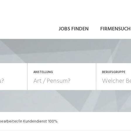
JOBS FINDEN
FIRMENSUCH
ANSTELLUNG
BERUFSGRUPPE
Bildung, Kunst, Design
10-100%
Pensum
POSITION
au, Handwerk, Elektro
Berufe, Sport
Temporär (befristet)
Führung
Einkauf, Logistik, Tra
bearbeiter/in Kundendienst 100%
onsulting, Human Resources
Verkehr