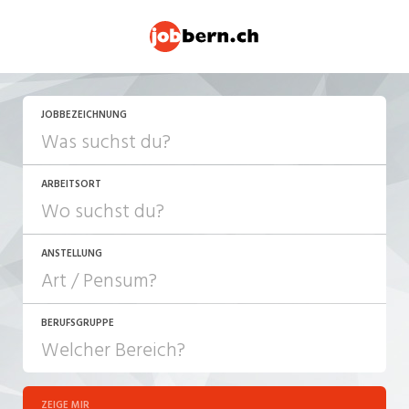
JETZT BEWERBEN
JOBBEZEICHNUNG
ARBEITSORT
ANSTELLUNG
BERUFSGRUPPE
JOB-TYP
10-100%
Festanstellung
ZEIGE MIR