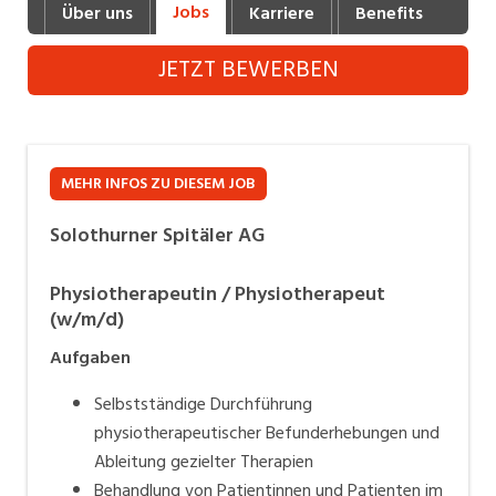
Jobs
Über uns
Karriere
Benefits
Fot
Industrie, Maschinenbau, Anlagenbau,
Produktion
JETZT BEWERBEN
Informatik, Telekommunikation
Kaufm. Berufe, Kundendienst, Verwaltung
Körperpflege, Wellness
MEHR INFOS ZU DIESEM JOB
Marketing, Kommunikation, Medien, Druck
Solothurner Spitäler AG
Mechanik, Elektronik, Optik (Fertigung)
Physiotherapeutin / Physiotherapeut
(w/m/d)
Medizin, Gesundheitswesen, Pflege
Aufgaben
Sicherheit, Rettung, Polizei, Zoll
Selbstständige Durchführung
Verkauf, Handel, Kundenberatung,
physiotherapeutischer Befunderhebungen und
Aussendienst
Ableitung gezielter Therapien
Behandlung von Patientinnen und Patienten im