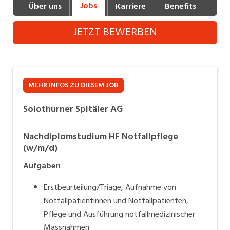
Jobs
Über uns
Karriere
Benefits
Fot
Industrie, Maschinenbau, Anlagenbau,
Produktion
JETZT BEWERBEN
Informatik, Telekommunikation
Kaufm. Berufe, Kundendienst, Verwaltung
Körperpflege, Wellness
MEHR INFOS ZU DIESEM JOB
Marketing, Kommunikation, Medien, Druck
Solothurner Spitäler AG
Mechanik, Elektronik, Optik (Fertigung)
Nachdiplomstudium HF Notfallpflege
(w/m/d)
Medizin, Gesundheitswesen, Pflege
Aufgaben
Sicherheit, Rettung, Polizei, Zoll
Erstbeurteilung/Triage, Aufnahme von
Verkauf, Handel, Kundenberatung,
Notfallpatientinnen und Notfallpatienten,
Aussendienst
Pflege und Ausführung notfallmedizinischer
Massnahmen