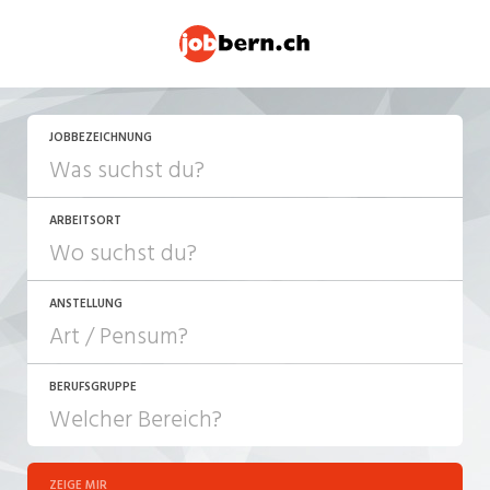
JETZT BEWERBEN
JOBBEZEICHNUNG
ARBEITSORT
ANSTELLUNG
BERUFSGRUPPE
JOB-TYP
10-100%
Festanstellung
ZEIGE MIR