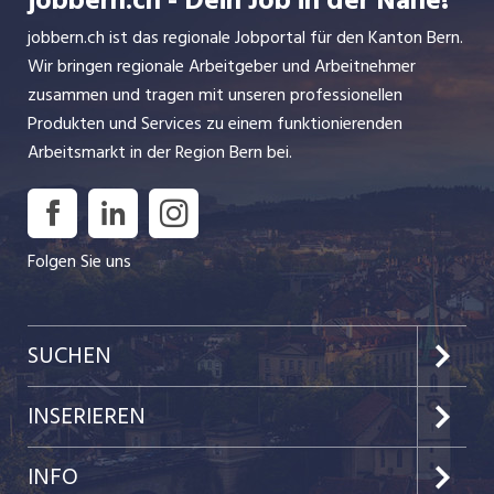
jobbern.ch - Dein Job in der Nähe!
jobbern.ch ist das regionale Jobportal für den Kanton Bern.
Wir bringen regionale Arbeitgeber und Arbeitnehmer
zusammen und tragen mit unseren professionellen
Produkten und Services zu einem funktionierenden
Arbeitsmarkt in der Region Bern bei.
Folgen Sie uns
SUCHEN
Jobs im Kanton Bern
INSERIEREN
Jobs in der Stadt Bern
Preise & Leistungen
INFO