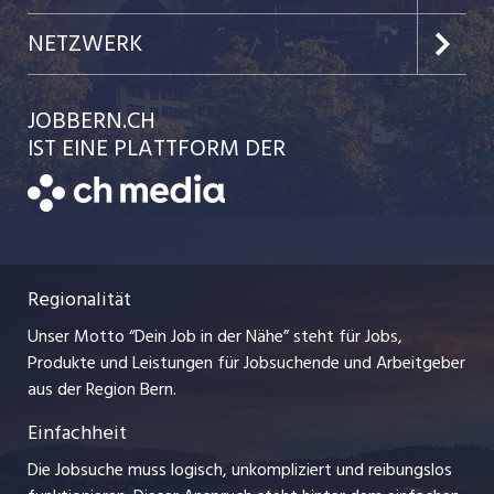
Jobs in der Stadt Biel
Kundenlogin
Team
NETZWERK
Festanstellungen
Einzelinserat disponieren
Ratgeber
jobbasel.ch
JOBBERN.CH
Temporäre Jobs
Schnittstelle
AGB
IST EINE PLATTFORM DER
jobmittelland.ch
Freelance Jobs
Bewerber-Cockpit
Datenschutzerklärung
zentraljob.ch
Praktika
Nutzungsbedingungen
ostjob.ch
Lehrstellen
Regionalität
Impressum
myjob.ch
Ferienjobs
Unser Motto “Dein Job in der Nähe” steht für Jobs,
Stellenmeldepflicht
jobzüri.ch
Produkte und Leistungen für Jobsuchende und Arbeitgeber
Management / Kader-Jobs
aus der Region Bern.
schaffu.ch (VS)
Einfachheit
Arbeitgeber
ajourjob.ch
Die Jobsuche muss logisch, unkompliziert und reibungslos
Jobline