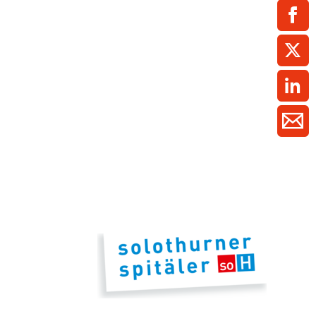
ment / Kader
chaft,
au,
on
ss
swesen,