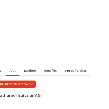
Praktikum
Manage
nanzen, Controlling, Treuhand,
Gartenbau, Landwirts
echt
Forstwirtschaft
Ferienjob
mmobilien, Facility Management,
Industrie, Maschinenb
einigung
Anlagenbau, Produkti
aufm. Berufe, Kundendienst,
Körperpflege, Wellne
erwaltung
chanik, Elektronik, Optik
Medizin, Gesundheit
ertigung)
Pflege
erkauf, Handel, Kundenberatung,
ussendienst
Jobs
s
Karriere
Benefits
Fotos / Videos
HR INFOS ZU DIESEM JOB
othurner Spitäler AG