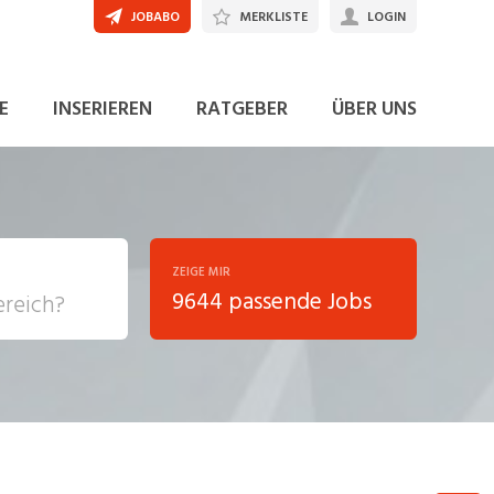
JOBABO
MERKLISTE
LOGIN
JETZT BEWERBEN
E
INSERIEREN
RATGEBER
ÜBER UNS
ZEIGE MIR
9644 passende Jobs
, Soziale
sposition
nsport,