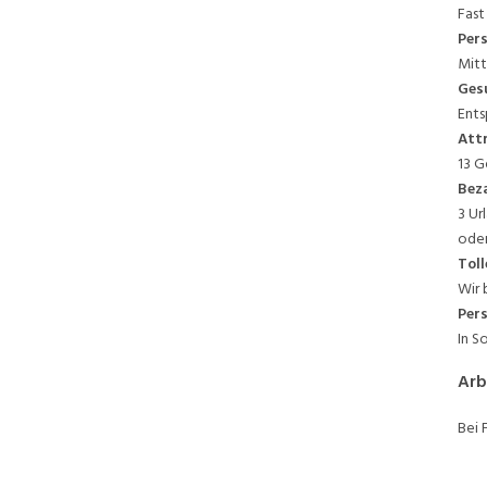
Fast
Per
Mitt
Ges
Ents
Attr
13 G
Beza
3 Ur
oder
Toll
Wir 
Per
In S
Arb
Bei 