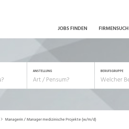
JOBS FINDEN
FIRMENSUCH
ANSTELLUNG
BERUFSGRUPPE
Bildung, Kunst, Design
10-100%
Pensum
POSITION
au, Handwerk, Elektro
Berufe, Sport
Temporär (befristet)
Führung
Einkauf, Logistik, Tra
Managerin / Manager medizinische Projekte (w/m/d)
onsulting, Human Resources
Verkehr