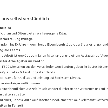
 uns selbstverständlich
ne Kita
olothurn und Olten bieten wir hauseigene Kitas.
derbetreuungszulage
Kindern bis 10 Jahre – wenn beide Eltern berufstätig oder Sie alleinerziehend 
egiale Teams
re Arbeit ist geprägt vom fairen Miteinander und einem Austausch auf Aug
sster Arbeitgeber im Kanton
 4'500 Menschen aus den verschiedensten Berufen geben ihr Bestes für uns
e Qualitäts- & Leistungsstandards
soH steht für Qualität und Leistung auf höchstem Niveau.
dereinsteiger willkommen
 einer beruflichen Auszeit im Job wieder durchstarten? Wir freuen uns auf 
arbeiterrabatte
. Internet, Fitness, Autokauf, interner Medikamentenkauf, Microsoft Softwar
iten in Teilzeit