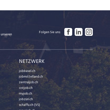
Folgen Sie uns
 unseren
NETZWERK
jobbasel.ch
jobmittelland.ch
zentraljob.ch
ostjob.ch
myjob.ch
jobzüri.ch
schaffu.ch (VS)