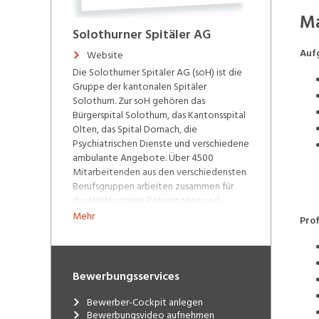
Ma
Solothurner Spitäler AG
Auf
Website
Die Solothurner Spitäler AG (soH) ist die
Gruppe der kantonalen Spitäler
Solothurn. Zur soH gehören das
Bürgerspital Solothurn, das Kantonsspital
Olten, das Spital Dornach, die
Psychiatrischen Dienste und verschiedene
ambulante Angebote. Über 4500
Mitarbeitenden aus den verschiedensten
Berufsgruppen arbeiten zusammen für
das Wohl unserer Patientinnen und
Patienten. Einziger Eigentümer der
Mehr
Prof
gemeinnützigen Aktiengesellschaft ist
zurzeit der Kanton Solothurn. Unsere
Spitäler und Partner-Ambulatorien:
Bewerbungsservices
Bürgerspital Solothurn
Kantonsspital Olten
Bewerber-Cockpit anlegen
Spital Dornach
Bewerbungsvideo aufnehmen