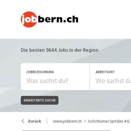
Die besten 9644 Jobs in der Region.
JOBBEZEICHNUNG
ARBEITSORT
ERWEITERTE SUCHE
JOB-TYP
Bank, Versicherung
B
Festanstellung
www.jobbern.ch
Solothurner Spitäler AG
Zurück
Chemie, Pharma, Biotechnologie
C