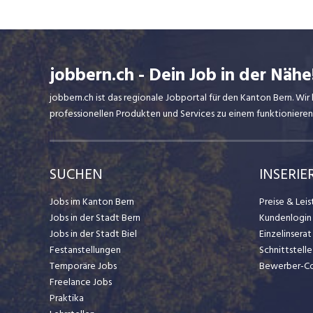
jobbern.ch - Dein Job in der Nähe
jobbern.ch ist das regionale Jobportal für den Kanton Bern. W
professionellen Produkten und Services zu einem funktionieren
SUCHEN
INSERIE
Jobs im Kanton Bern
Preise & Lei
Jobs in der Stadt Bern
Kundenlogin
Jobs in der Stadt Biel
Einzelinsera
Festanstellungen
Schnittstelle
Temporäre Jobs
Bewerber-C
Freelance Jobs
Praktika