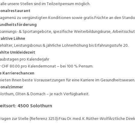
 alle unsere Stellen sind im Teilzeitpensum möglich.
sonalrestaurant
agsmenü zu vergünstigten Konditionen sowie gratis Früchte an den Stando
undheitsförderung
pannungs- & Sportangebote, spezifische Weiterbildungskurse, Arbeitssch
aktive Löhne
ehälter, Leistungsbonus & jährliche Lohnerhöhung bis Erfahrungsstufe 20.
hlte Umkleidezeit
laubstagen pro Kalenderjahr
 CHF 80.00 pro Kalendermonat – bei 100 % Pensum.
e Karrierechancen
bieten Ihnen beste Voraussetzungen für eine Karriere im Gesundheitswesen.
sonalzimmer
olothurn, Olten & Dornach – je nach Verfügbarkeit.
eitsort
:
4500
Solothurn
Fragen zur Stelle (Referenz 3253):Frau Dr. med. K. Rüther-WolfÄrztliche Direk