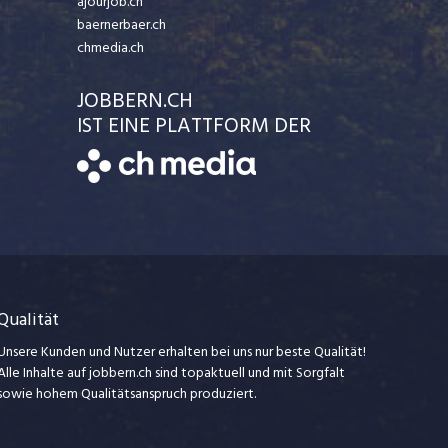
ajourjob.ch
baernerbaer.ch
chmedia.ch
JOBBERN.CH
IST EINE PLATTFORM DER
Qualität
Unsere Kunden und Nutzer erhalten bei uns nur beste Qualität!
Alle Inhalte auf jobbern.ch sind topaktuell und mit Sorgfalt
sowie hohem Qualitätsanspruch produziert.