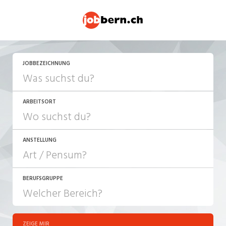
JETZT BEWERBEN
JOBBEZEICHNUNG
ARBEITSORT
ANSTELLUNG
BERUFSGRUPPE
JOB-TYP
10-100%
Festanstellung
ZEIGE MIR