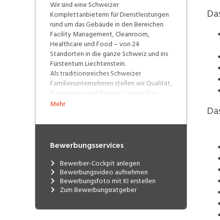
Wir sind eine Schweizer
Das
Komplettanbieterin für Dienstleistungen
rund um das Gebäude in den Bereichen
Facility Management, Cleanroom,
Healthcare und Food – von 24
Standorten in die ganze Schweiz und ins
Fürstentum Liechtenstein.
Als traditionsreiches Schweizer
Familienunternehmen stellen wir Qualität,
Kompetenz und Respekt gegenüber
unseren Kunden und unseren 6500
Mehr
Das
Mitarbeitenden ins
Zentrum. Gegenseitiger Respekt und
Wertschätzung sind der Kern unserer
Unternehmenskultur und einer der
Bewerbungsservices
Gründe, weshalb wir auf
überdurchschnittlich loyale
Bewerber-Cockpit anlegen
Mitarbeitende zählen dürfen.
Bewerbungsvideo aufnehmen
Bewerbungsfoto mit KI erstellen
➡️
Lerne uns und unsere
Zum Bewerbungsratgeber
Dienstleistungen in unserem
Imagevideo kennen