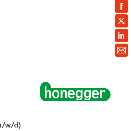
ment / Kader
chaft,
au,
on
ss
swesen,
m/w/d)