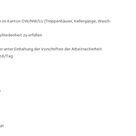
ten im Kanton OW/NW/LU (Treppenhäuser, Kellergänge, Wasch-
friedenheit zu erfüllen
 unter Einhaltung der Vorschriften der Arbeitssicherheit
td./Tag
e
tät