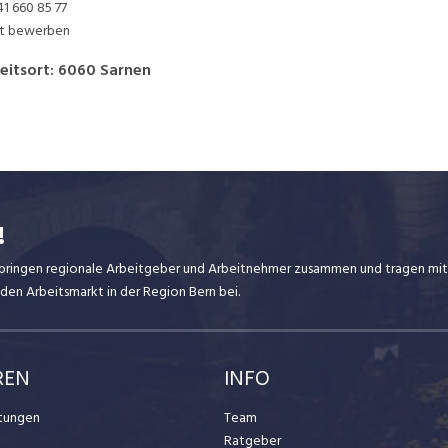
41 660 85 77
zt bewerben
eitsort
:
6060
Sarnen
!
ir bringen regionale Arbeitgeber und Arbeitnehmer zusammen und tragen mit
den Arbeitsmarkt in der Region Bern bei.
REN
INFO
stungen
Team
Ratgeber