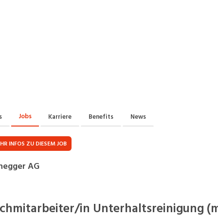
Praktikum
Manage
nanzen, Controlling, Treuhand,
Gartenbau, Landwirts
echt
Forstwirtschaft
Ferienjob
mmobilien, Facility Management,
Industrie, Maschinenb
einigung
Anlagenbau, Produkti
aufm. Berufe, Kundendienst,
Körperpflege, Wellne
erwaltung
chanik, Elektronik, Optik
Medizin, Gesundheit
ertigung)
Pflege
Jobs
s
Karriere
Benefits
News
erkauf, Handel, Kundenberatung,
ussendienst
HR INFOS ZU DIESEM JOB
negger AG
chmitarbeiter/in Unterhaltsreinigung (