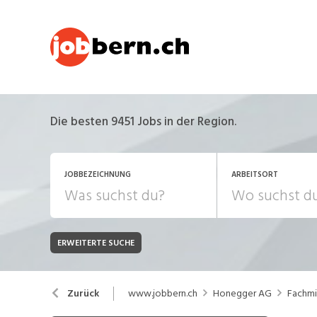
Die besten 9451 Jobs in der Region.
JOBBEZEICHNUNG
ARBEITSORT
ERWEITERTE SUCHE
JOB-TYP
Bank, Versicherung
B
Festanstellung
www.jobbern.ch
Honegger AG
Fachmi
Zurück
Chemie, Pharma, Biotechnologie
C