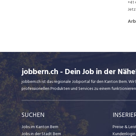
+41 
Jet
Arb
jobbern.ch - Dein Job in der Nähe
jobbern.ch ist das regionale Jobportal für den Kanton Bern. W
professionellen Produkten und Services zu einem funktionieren
SUCHEN
INSERIE
Jobs im Kanton Bern
Preise & Lei
Jobs in der Stadt Bern
Kundenlogin