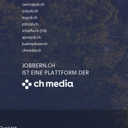
zentraljob.ch
ostjob.ch
myjob.ch
jobzüri.ch
schaffu.ch (VS)
ajourjob.ch
baernerbaer.ch
chmedia.ch
JOBBERN.CH
IST EINE PLATTFORM DER