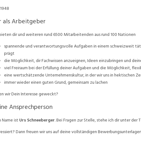
 1948
 als Arbeitgeber
bieten dir und weiteren rund 6500 Mitarbeitenden aus rund 100 Nationen
spannende und verantwortungsvolle Aufgaben in einem schweizweit täti
prägt
die Möglichkeit, dir Fachwissen anzueignen, Ideen einzubringen und deine
viel Freiraum bei der Erfüllung deiner Aufgaben und die Möglichkeit, flex
eine wertschätzende Unternehmenskultur, in der wir uns in hektischen Z
immer wieder einen guten Grund, gemeinsam zu lachen
n wir Dein Interesse geweckt?
ine Ansprechperson
 Name ist
Urs Schneeberger
. Bei Fragen zur Stelle, stehe ich dir unter d
ressiert? Dann freuen wir uns auf deine vollständigen Bewerbungsunterlage