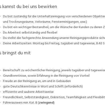
 kannst du bei uns bewirken
Du bist zuständig für die Unterhaltsreinigung von verschiedenen Objek
und Trocknungsräume, Veloräume, Fensterreinigungen, usw.)
Du bist ein wichtiger Bestandteil, um die Wünsche der Kunden zu deren Zu
Du Arbeitest selbstständig und flexibel
Du stellst die fachgerechte Anwendung unserer Reinigungsprodukte sicher
Deine Arbeitszeiten: Montag bis Freitag, tagsüber und tageweise, 8.40 S
 bringst du mit
Bereitschaft zu wöchentlicher Reinigung, jeweils tagsüber und tageweis
Grundkenntnisse, sowie Erfahrung in der Reinigung von Vorteil
Freude an der Reinigung an, um und in Gebäuden
gute Deutschkenntnisse in Wort und Schrift (erforderlich)
effiziente und saubere Arbeitsweise
Freundlichkeit, Selbstständigkeit, Diskretion, Teamfähigkeit und Flexibili
Führerausweis min. Kat. B (
zwingend
)