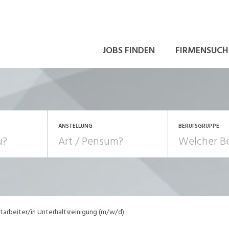
JOBS FINDEN
FIRMENSUCH
ANSTELLUNG
BERUFSGRUPPE
Bildung, Kunst, Design
10-100%
Pensum
POSITION
au, Handwerk, Elektro
Berufe, Sport
Temporär (befristet)
Führung
Einkauf, Logistik, Tra
tarbeiter/in Unterhaltsreinigung (m/w/d)
onsulting, Human Resources
Verkehr