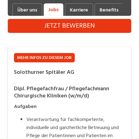
Industrie, Maschinenbau, Anlagenbau,
Jobs
Über uns
Karriere
Benefits
Fot
Produktion
JETZT BEWERBEN
Informatik, Telekommunikation
Kaufm. Berufe, Kundendienst, Verwaltung
Körperpflege, Wellness
MEHR INFOS ZU DIESEM JOB
Marketing, Kommunikation, Medien, Druck
Solothurner Spitäler AG
Mechanik, Elektronik, Optik (Fertigung)
Dipl. Pflegefachfrau / Pflegefachmann
Medizin, Gesundheitswesen, Pflege
Chirurgische Kliniken (w/m/d)
Sicherheit, Rettung, Polizei, Zoll
Aufgaben
Verkauf, Handel, Kundenberatung,
Verantwortung für fachkompetente,
Aussendienst
individuelle und ganzheitliche Betreuung und
Pflege der Patientinnen und Patienten im