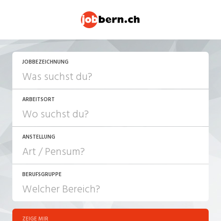
JETZT BEWERBEN
JOBBEZEICHNUNG
ARBEITSORT
ANSTELLUNG
BERUFSGRUPPE
JOB-TYP
10-100%
Festanstellung
ZEIGE MIR