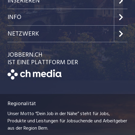
INSERIEREN
Jobs in der Stadt Bern
Preise & Leistungen
INFO
Jobs in der Stadt Biel
Kundenlogin
Team
NETZWERK
Festanstellungen
Einzelinserat disponieren
Ratgeber
jobbasel.ch
JOBBERN.CH
Temporäre Jobs
Schnittstelle
AGB
IST EINE PLATTFORM DER
jobmittelland.ch
Freelance Jobs
Bewerber-Cockpit
Datenschutzerklärung
zentraljob.ch
Praktika
Nutzungsbedingungen
ostjob.ch
Lehrstellen
Regionalität
Impressum
myjob.ch
Ferienjobs
Unser Motto “Dein Job in der Nähe” steht für Jobs,
Stellenmeldepflicht
jobzüri.ch
Produkte und Leistungen für Jobsuchende und Arbeitgeber
Management / Kader-Jobs
aus der Region Bern.
schaffu.ch (VS)