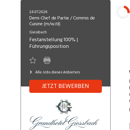
Freelance
Fi
Engineering, Technik, Architektur
24.07.2026
R
Lehrstelle
Demi-Chef de Partie / Commis de
Cuisine (m/w/d)
Gastronomie, Hotellerie,
I
Laden...
Tourismus, Lebensmittel
R
Giessbach
Festanstellung
100%
|
K
Informatik, Telekommunikation
Führungsposition
V
Marketing, Kommunikation,
Me
Medien, Druck
(F
Alle Jobs dieses Anbieters
V
Sicherheit, Rettung, Polizei, Zoll
A
JETZT BEWERBEN