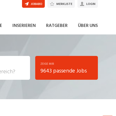
JOBABO
MERKLISTE
LOGIN
JETZT BEWERBEN
E
INSERIEREN
RATGEBER
ÜBER UNS
ZEIGE MIR
9643 passende Jobs
, Soziale
sposition
nsport,