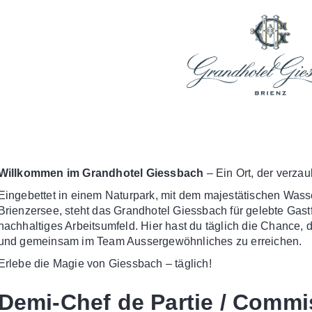
Praktikum
Manage
nanzen, Controlling, Treuhand,
Gartenbau, Landwirts
echt
Forstwirtschaft
Ferienjob
mmobilien, Facility Management,
Industrie, Maschinenb
einigung
Anlagenbau, Produkti
aufm. Berufe, Kundendienst,
Körperpflege, Wellne
erwaltung
chanik, Elektronik, Optik
Medizin, Gesundheit
ertigung)
Pflege
erkauf, Handel, Kundenberatung,
ussendienst