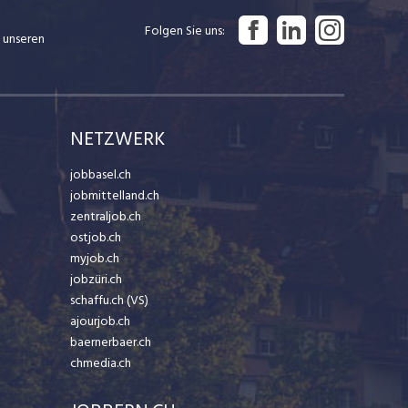
Folgen Sie uns
 unseren
NETZWERK
jobbasel.ch
jobmittelland.ch
zentraljob.ch
ostjob.ch
myjob.ch
jobzüri.ch
schaffu.ch (VS)
ajourjob.ch
baernerbaer.ch
chmedia.ch