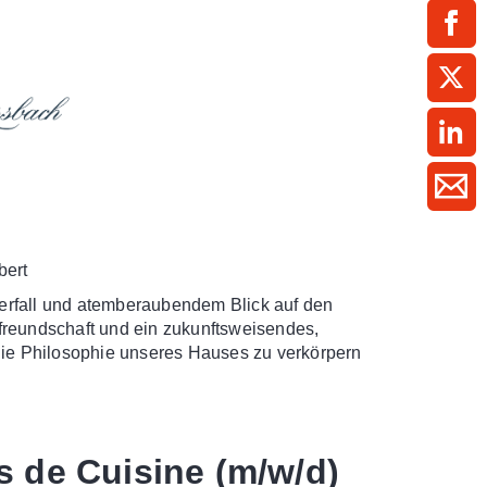
ment / Kader
chaft,
au,
on
ss
swesen,