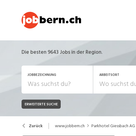
Die besten 9643 Jobs in der Region.
JOBBEZEICHNUNG
ARBEITSORT
ERWEITERTE SUCHE
JOB-TYP
Bank, Versicherung
B
Festanstellung
www.jobbern.ch
Parkhotel Giessbach AG
Zurück
Chemie, Pharma, Biotechnologie
C