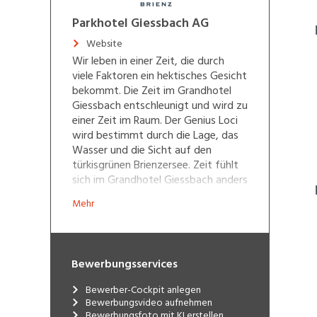
Parkhotel Giessbach AG
Website
Wir leben in einer Zeit, die durch
viele Faktoren ein hektisches Gesicht
bekommt. Die Zeit im Grandhotel
Giessbach entschleunigt und wird zu
einer Zeit im Raum. Der Genius Loci
wird bestimmt durch die Lage, das
Wasser und die Sicht auf den
türkisgrünen Brienzersee. Zeit fühlt
sich im Grandhotel Giessbach anders
an als sonst. Tiefer, wertvoller und
Mehr
intensiver. Die Zeit zum Geniessen
im eigenen Zimmer, in den
historischen Räumen, der Bibliothek
und den Speise- und Festsälen. Die
Bewerbungsservices
Zeit wird zum Hier und Jetzt,
begleitet vom kulinarischen Angebot
Bewerber-Cockpit anlegen
und von einer Aussicht auf die
Bewerbungsvideo aufnehmen
Tiefen des Brienzersees. Schenken
Bewerbungsfoto mit KI erstellen