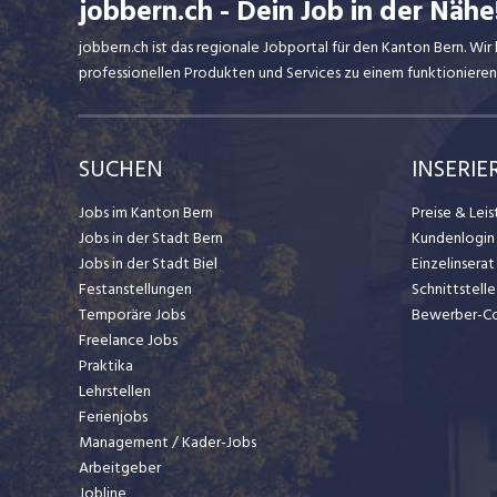
jobbern.ch - Dein Job in der Nähe
jobbern.ch ist das regionale Jobportal für den Kanton Bern. W
professionellen Produkten und Services zu einem funktionieren
SUCHEN
INSERIE
Jobs im Kanton Bern
Preise & Lei
Jobs in der Stadt Bern
Kundenlogin
Jobs in der Stadt Biel
Einzelinsera
Festanstellungen
Schnittstelle
Temporäre Jobs
Bewerber-C
Freelance Jobs
Praktika
Lehrstellen
Ferienjobs
Management / Kader-Jobs
Arbeitgeber
Jobline