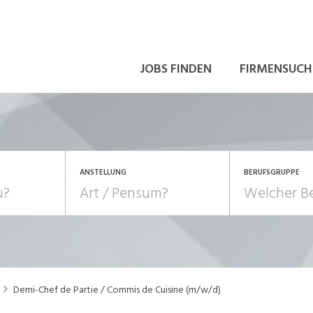
JOBS FINDEN
FIRMENSUCH
ANSTELLUNG
BERUFSGRUPPE
Bildung, Kunst, Design
10-100%
Pensum
POSITION
au, Handwerk, Elektro
Berufe, Sport
Temporär (befristet)
Führung
Einkauf, Logistik, Tra
Demi-Chef de Partie / Commis de Cuisine (m/w/d)
onsulting, Human Resources
Verkehr