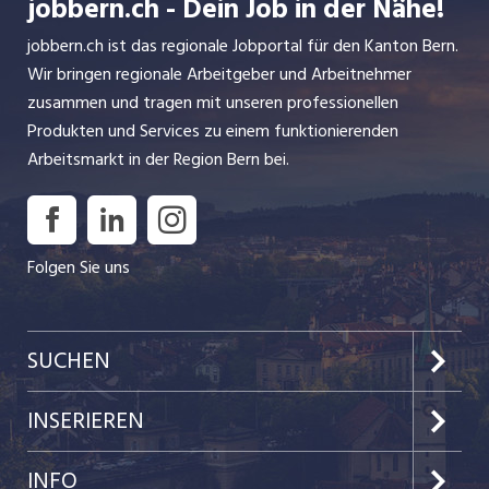
jobbern.ch - Dein Job in der Nähe!
jobbern.ch ist das regionale Jobportal für den Kanton Bern.
Wir bringen regionale Arbeitgeber und Arbeitnehmer
zusammen und tragen mit unseren professionellen
Produkten und Services zu einem funktionierenden
Arbeitsmarkt in der Region Bern bei.
Folgen Sie uns
SUCHEN
Jobs im Kanton Bern
INSERIEREN
Jobs in der Stadt Bern
Preise & Leistungen
INFO