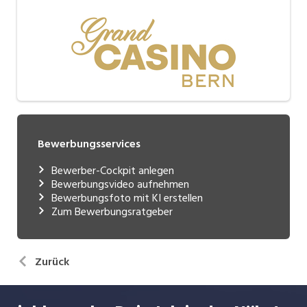
Bewerbungsservices
Bewerber-Cockpit anlegen
Bewerbungsvideo aufnehmen
Bewerbungsfoto mit KI erstellen
Zum Bewerbungsratgeber
Zurück