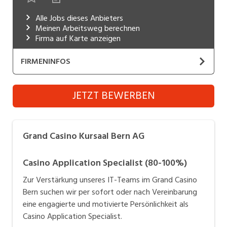
Industrie, Maschinenbau, Anlagenbau,
Alle Jobs dieses Anbieters
Produktion
Meinen Arbeitsweg berechnen
Firma auf Karte anzeigen
Informatik, Telekommunikation
FIRMENINFOS
Kaufm. Berufe, Kundendienst, Verwaltung
Körperpflege, Wellness
Grand Casino Kursaal Bern AG
JETZT BEWERBEN
Website
Marketing, Kommunikation, Medien, Druck
Mechanik, Elektronik, Optik (Fertigung)
Bereits 1854 wurde in Saxon-le-Bains das erste
Grand Casino Kursaal Bern AG
Spielcasino der Schweiz eröffnet. Das Grand Casino
Medizin, Gesundheitswesen, Pflege
Bern öffnete im April 2002 seine Pforten als eines von
Casino Application Specialist (80-100%)
Sicherheit, Rettung, Polizei, Zoll
sieben A-Casinos in der Schweiz. Zum zehnjährigen
Zur Verstärkung unseres IT-Teams im Grand Casino
Jubiläum des Casinos wurde die bestehende
Verkauf, Handel, Kundenberatung,
Bern suchen wir per sofort oder nach Vereinbarung
Casinofläche um gut die Hälfte, auf rund 1’500
Aussendienst
eine engagierte und motivierte Persönlichkeit als
Quadratmeter, vergrössert. Im Zuge dessen wurde
Casino Application Specialist.
auch das Spielangebot erweitert und der