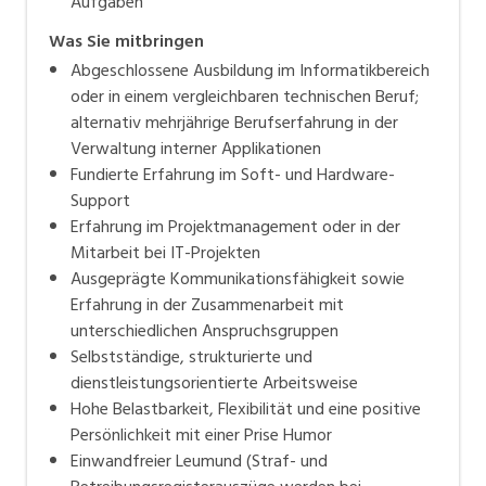
Aufgaben
Was Sie mitbringen
Abgeschlossene Ausbildung im Informatikbereich
oder in einem vergleichbaren technischen Beruf;
alternativ mehrjährige Berufserfahrung in der
Verwaltung interner Applikationen
Fundierte Erfahrung im Soft- und Hardware-
Support
Erfahrung im Projektmanagement oder in der
Mitarbeit bei IT-Projekten
Ausgeprägte Kommunikationsfähigkeit sowie
Erfahrung in der Zusammenarbeit mit
unterschiedlichen Anspruchsgruppen
Selbstständige, strukturierte und
dienstleistungsorientierte Arbeitsweise
Hohe Belastbarkeit, Flexibilität und eine positive
Persönlichkeit mit einer Prise Humor
Einwandfreier Leumund (Straf- und