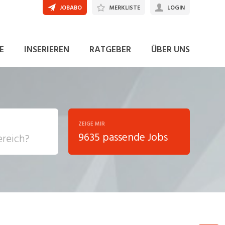
JOBABO
MERKLISTE
LOGIN
JETZT BEWERBEN
E
INSERIEREN
RATGEBER
ÜBER UNS
ZEIGE MIR
9635 passende Jobs
, Soziale
sposition
nsport,