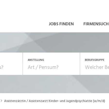
JOBS FINDEN
FIRMENSUCH
ANSTELLUNG
BERUFSGRUPPE
Bildung, Kunst, Design
10-100%
Pensum
POSITION
au, Handwerk, Elektro
Berufe, Sport
Temporär (befristet)
Führung
Einkauf, Logistik, Tra
Assistenzärztin / Assistenzarzt Kinder- und Jugendpsychiatrie (w/m/d)
onsulting, Human Resources
Verkehr