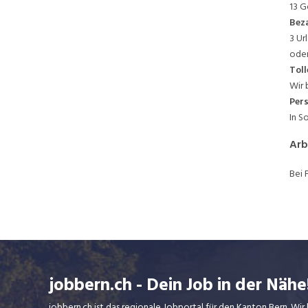
13 G
Beza
3 Ur
oder
Toll
Wir 
Per
In S
Arb
Bei 
jobbern.ch - Dein Job in der Nähe
jobbern.ch ist das regionale Jobportal für den Kanton Bern. W