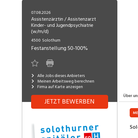
Freelance
Fi
Engineering, Technik, Architektur
07.08.2026
R
Lehrstelle
Assistenzärztin / Assistenzarzt
Kinder- und Jugendpsychiatrie
Gastronomie, Hotellerie,
I
(w/m/d)
Tourismus, Lebensmittel
R
4500
Solothurn
K
Informatik, Telekommunikation
Festanstellung
50-100%
V
Marketing, Kommunikation,
Me
Medien, Druck
(F
Alle Jobs dieses Anbieters
Meinen Arbeitsweg berechnen
V
Sicherheit, Rettung, Polizei, Zoll
Firma auf Karte anzeigen
A
Über un
JETZT BEWERBEN
ME
Sol