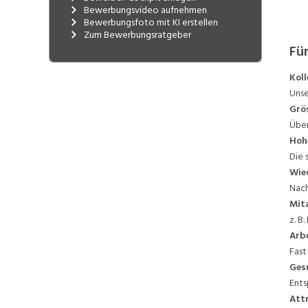
Spital Dornach
Bewerbungsvideo aufnehmen
Psychiatrische Dienste
Bewerbungsfoto mit KI erstellen
Ambulante Dienste
Zum Bewerbungsratgeber
Gesundheitszentrum Grenchen
Für
Radio-Onkologie Solothurn
(ROSOL)
Koll
Ärztehaus Balsthal
Unse
Gruppenpraxis Herrenmatt
Grö
Däniken
Über
Hoh
Die 
Wie
Nach
Mit
z. B
Arbe
Fast
Ges
Ents
Attr