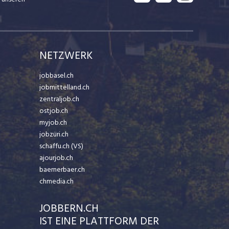
NETZWERK
jobbasel.ch
jobmittelland.ch
zentraljob.ch
ostjob.ch
myjob.ch
jobzüri.ch
schaffu.ch (VS)
ajourjob.ch
baernerbaer.ch
chmedia.ch
JOBBERN.CH
IST EINE PLATTFORM DER