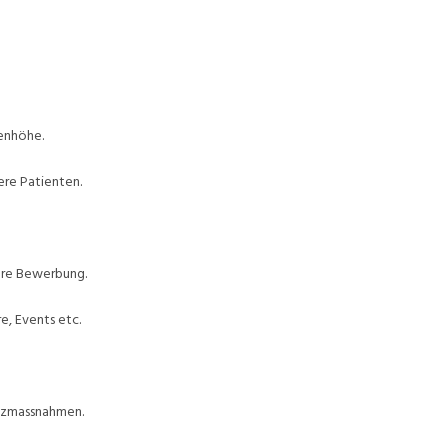
enhöhe.
ere Patienten.
Ihre Bewerbung.
e, Events etc.
utzmassnahmen.