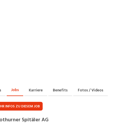
Praktikum
Manage
nanzen, Controlling, Treuhand,
Gartenbau, Landwirts
echt
Forstwirtschaft
Ferienjob
mmobilien, Facility Management,
Industrie, Maschinenb
einigung
Anlagenbau, Produkti
aufm. Berufe, Kundendienst,
Körperpflege, Wellne
erwaltung
chanik, Elektronik, Optik
Medizin, Gesundheit
ertigung)
Pflege
erkauf, Handel, Kundenberatung,
ussendienst
Jobs
s
Karriere
Benefits
Fotos / Videos
HR INFOS ZU DIESEM JOB
othurner Spitäler AG