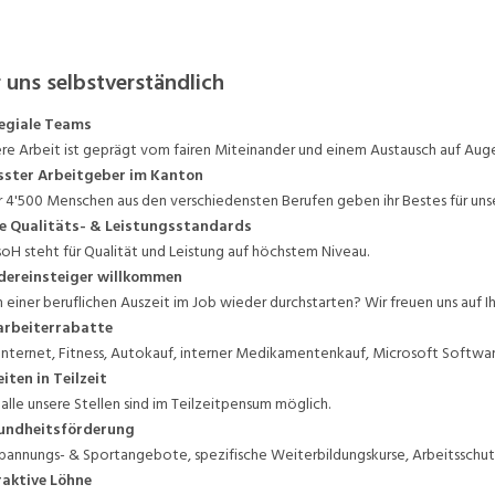
 uns selbstverständlich
egiale Teams
re Arbeit ist geprägt vom fairen Miteinander und einem Austausch auf Aug
sster Arbeitgeber im Kanton
 4'500 Menschen aus den verschiedensten Berufen geben ihr Bestes für uns
e Qualitäts- & Leistungsstandards
soH steht für Qualität und Leistung auf höchstem Niveau.
dereinsteiger willkommen
 einer beruflichen Auszeit im Job wieder durchstarten? Wir freuen uns auf 
arbeiterrabatte
. Internet, Fitness, Autokauf, interner Medikamentenkauf, Microsoft Softwar
iten in Teilzeit
 alle unsere Stellen sind im Teilzeitpensum möglich.
undheitsförderung
pannungs- & Sportangebote, spezifische Weiterbildungskurse, Arbeitssch
aktive Löhne