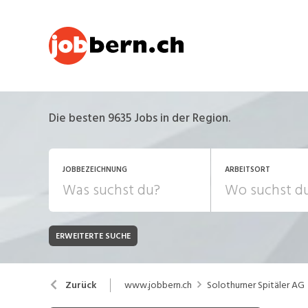
Die besten 9635 Jobs in der Region.
JOBBEZEICHNUNG
ARBEITSORT
ERWEITERTE SUCHE
JOB-TYP
Bank, Versicherung
B
Festanstellung
www.jobbern.ch
Solothurner Spitäler AG
Zurück
Chemie, Pharma, Biotechnologie
C