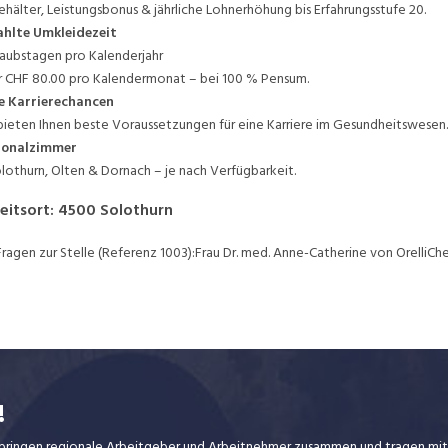
ehälter, Leistungsbonus & jährliche Lohnerhöhung bis Erfahrungsstufe 20.
hlte Umkleidezeit
laubstagen pro Kalenderjahr
 CHF 80.00 pro Kalendermonat – bei 100 % Pensum.
e Karrierechancen
bieten Ihnen beste Voraussetzungen für eine Karriere im Gesundheitswesen.
sonalzimmer
olothurn, Olten & Dornach – je nach Verfügbarkeit.
eitsort
:
4500
Solothurn
Fragen zur Stelle (Referenz 1003):Frau Dr. med. Anne-Catherine von OrelliChe
!
ir bringen regionale Arbeitgeber und Arbeitnehmer zusammen und tragen mit