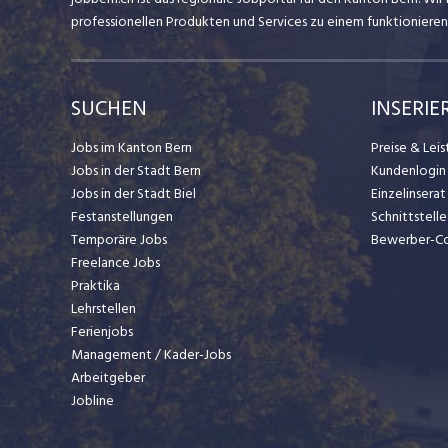
professionellen Produkten und Services zu einem funktionieren
SUCHEN
INSERIE
Jobs im Kanton Bern
Preise & Lei
Jobs in der Stadt Bern
Kundenlogin
Jobs in der Stadt Biel
Einzelinsera
Festanstellungen
Schnittstelle
Temporäre Jobs
Bewerber-C
Freelance Jobs
Praktika
Lehrstellen
Ferienjobs
Management / Kader-Jobs
Arbeitgeber
Jobline