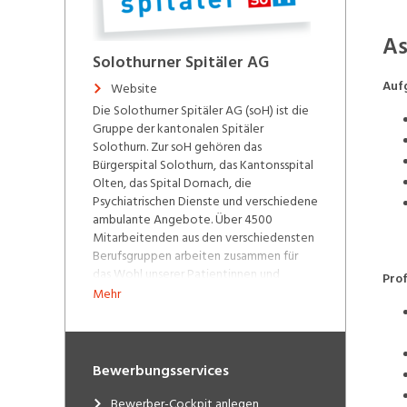
As
Solothurner Spitäler AG
Auf
Website
Die Solothurner Spitäler AG (soH) ist die
Gruppe der kantonalen Spitäler
Solothurn. Zur soH gehören das
Bürgerspital Solothurn, das Kantonsspital
Olten, das Spital Dornach, die
Psychiatrischen Dienste und verschiedene
ambulante Angebote. Über 4500
Mitarbeitenden aus den verschiedensten
Berufsgruppen arbeiten zusammen für
das Wohl unserer Patientinnen und
Prof
Patienten. Einziger Eigentümer der
Mehr
gemeinnützigen Aktiengesellschaft ist
zurzeit der Kanton Solothurn. Unsere
Spitäler und Partner-Ambulatorien:
Bewerbungsservices
Bürgerspital Solothurn
Kantonsspital Olten
Bewerber-Cockpit anlegen