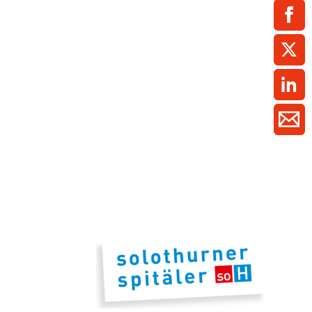
ment / Kader
chaft,
au,
on
ss
swesen,