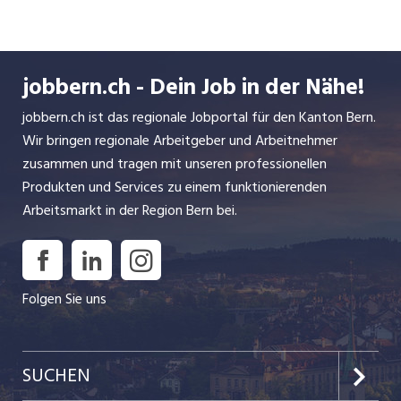
Interessen in Verhandlungen mit dem Kanton und
in der Politik. Den Verbandsmitgliedern stehen
wir mit verschiedenen Dienstleistungen zur
jobbern.ch - Dein Job in der Nähe!
Seite. Wir sind Mitglied von Spitex Schweiz.
jobbern.ch ist das regionale Jobportal für den Kanton Bern.
Wir bringen regionale Arbeitgeber und Arbeitnehmer
zusammen und tragen mit unseren professionellen
Produkten und Services zu einem funktionierenden
Arbeitsmarkt in der Region Bern bei.
Folgen Sie uns
SUCHEN