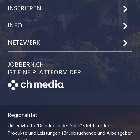
Jobs im Kanton Bern
INSERIEREN
Jobs in der Stadt Bern
Preise & Leistungen
INFO
Jobs in der Stadt Biel
Kundenlogin
Team
NETZWERK
Festanstellungen
Einzelinserat disponieren
Ratgeber
jobbasel.ch
JOBBERN.CH
Temporäre Jobs
Schnittstelle
AGB
IST EINE PLATTFORM DER
jobmittelland.ch
Freelance Jobs
Bewerber-Cockpit
Datenschutzerklärung
zentraljob.ch
Praktika
Nutzungsbedingungen
ostjob.ch
Lehrstellen
Regionalität
Impressum
myjob.ch
Ferienjobs
Unser Motto “Dein Job in der Nähe” steht für Jobs,
Stellenmeldepflicht
jobzüri.ch
Produkte und Leistungen für Jobsuchende und Arbeitgeber
Management / Kader-Jobs