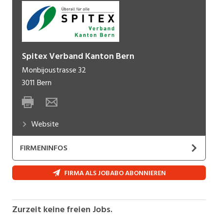
Spitex Verband Kanton Bern
Monbijoustrasse 32
3011
Bern
Website
FIRMENINFOS
Der SPITEX Verband Kanton Bern ist der
FIRMA ALS JOBABO ABONNIEREN
Dachverband für 45 selbständige Nonprofit-
Spitexorganisationen im Kanton Bern.
Unser Verband setzt sich für die Spitexbranche
Zurzeit keine freien Jobs.
im Kanton Bern ein. Dabei vertreten wir ihre