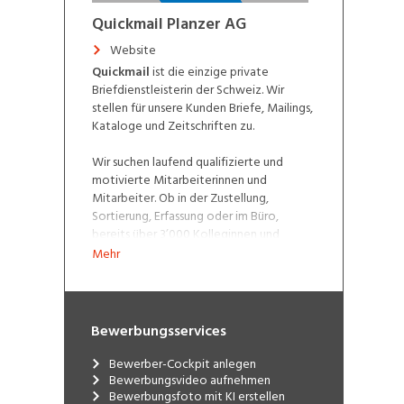
Quickmail Planzer AG
Website
Quickmail
ist die einzige private
Briefdienstleisterin der Schweiz. Wir
stellen für unsere Kunden Briefe, Mailings,
Kataloge und Zeitschriften zu.
Wir suchen laufend qualifizierte und
motivierte Mitarbeiterinnen und
Mitarbeiter. Ob in der Zustellung,
Sortierung, Erfassung oder im Büro,
bereits über 3’000 Kolleginnen und
Kollegen sorgen mit ihrem täglichen
Mehr
Einsatz für freie Auswahl im Schweizer
Briefmarkt.
Bewerbungsservices
Bewerber-Cockpit anlegen
Bewerbungsvideo aufnehmen
Bewerbungsfoto mit KI erstellen