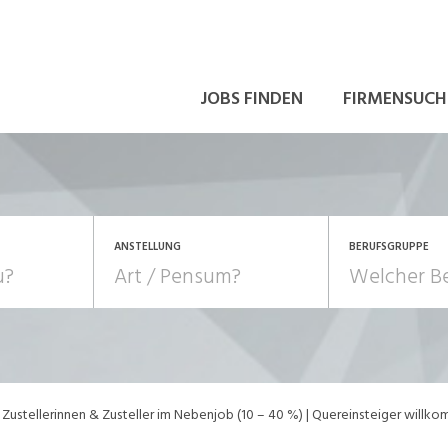
JOBS FINDEN
FIRMENSUCH
ANSTELLUNG
BERUFSGRUPPE
Bildung, Kunst, Design
10-100%
Pensum
POSITION
au, Handwerk, Elektro
Berufe, Sport
Temporär (befristet)
Führung
Einkauf, Logistik, Tra
Zustellerinnen & Zusteller im Nebenjob (10 – 40 %) | Quereinsteiger willk
onsulting, Human Resources
Verkehr