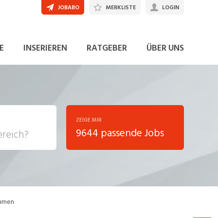
JOBABO
MERKLISTE
LOGIN
JETZT BEWERBEN
E
INSERIEREN
RATGEBER
ÜBER UNS
ZEIGE MIR
9644 passende Jobs
, Soziale
sposition
nsport,
ommen