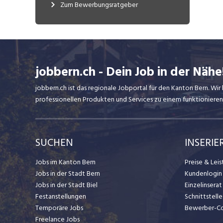
Zum Bewerbungsratgeber
jobbern.ch - Dein Job in der Nähe
jobbern.ch ist das regionale Jobportal für den Kanton Bern. W
professionellen Produkten und Services zu einem funktionieren
SUCHEN
INSERIE
Jobs im Kanton Bern
Preise & Lei
Jobs in der Stadt Bern
Kundenlogin
Jobs in der Stadt Biel
Einzelinsera
Festanstellungen
Schnittstelle
Temporäre Jobs
Bewerber-C
Freelance Jobs