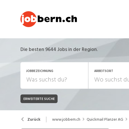
Die besten 9644 Jobs in der Region.
JOBBEZEICHNUNG
ARBEITSORT
ERWEITERTE SUCHE
JOB-TYP
Bank, Versicherung
B
Festanstellung
www.jobbern.ch
Quickmail Planzer AG
Zurück
Chemie, Pharma, Biotechnologie
C