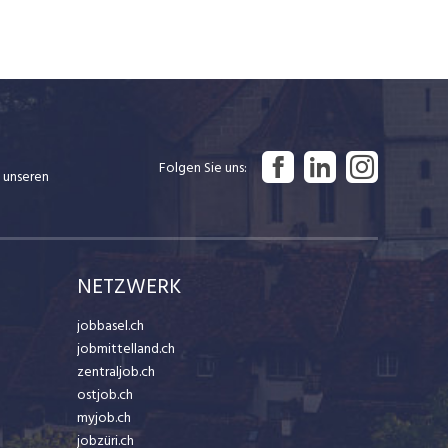
Folgen Sie uns
 unseren
NETZWERK
jobbasel.ch
jobmittelland.ch
zentraljob.ch
ostjob.ch
myjob.ch
jobzüri.ch