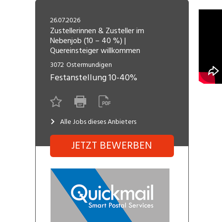
Freelance
Fi
Engineering, Technik, Architektur
26.07.2026
R
Lehrstelle
Zustellerinnen & Zusteller im
Nebenjob (10 – 40 %) |
Gastronomie, Hotellerie,
I
Quereinsteiger willkommen
Tourismus, Lebensmittel
R
3072
Ostermundigen
K
Informatik, Telekommunikation
Festanstellung
10-40%
V
Marketing, Kommunikation,
Me
Medien, Druck
(F
Alle Jobs dieses Anbieters
V
Sicherheit, Rettung, Polizei, Zoll
A
JETZT BEWERBEN