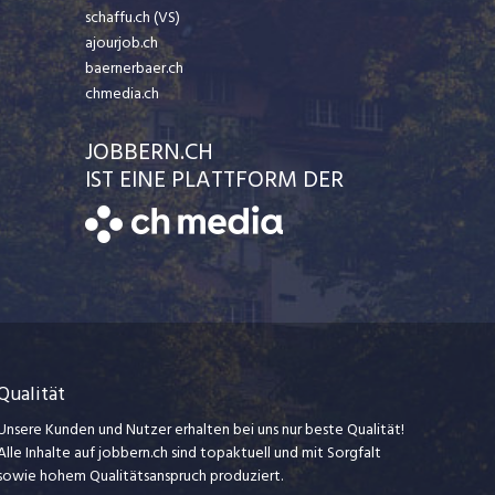
schaffu.ch (VS)
ajourjob.ch
baernerbaer.ch
chmedia.ch
JOBBERN.CH
IST EINE PLATTFORM DER
Qualität
Unsere Kunden und Nutzer erhalten bei uns nur beste Qualität!
Alle Inhalte auf jobbern.ch sind topaktuell und mit Sorgfalt
sowie hohem Qualitätsanspruch produziert.