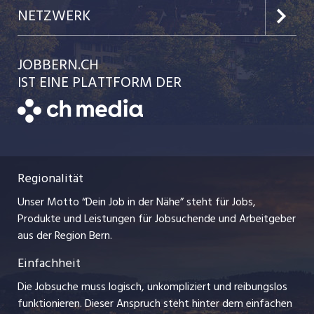
Jobs in der Stadt Biel
Kundenlogin
Team
NETZWERK
Festanstellungen
Einzelinserat disponieren
Ratgeber
jobbasel.ch
JOBBERN.CH
Temporäre Jobs
Schnittstelle
AGB
IST EINE PLATTFORM DER
jobmittelland.ch
Freelance Jobs
Bewerber-Cockpit
Datenschutzerklärung
zentraljob.ch
Praktika
Nutzungsbedingungen
ostjob.ch
Lehrstellen
Regionalität
Impressum
myjob.ch
Ferienjobs
Unser Motto “Dein Job in der Nähe” steht für Jobs,
Stellenmeldepflicht
jobzüri.ch
Produkte und Leistungen für Jobsuchende und Arbeitgeber
Management / Kader-Jobs
aus der Region Bern.
schaffu.ch (VS)
Einfachheit
Arbeitgeber
ajourjob.ch
Die Jobsuche muss logisch, unkompliziert und reibungslos
Jobline
funktionieren. Dieser Anspruch steht hinter dem einfachen