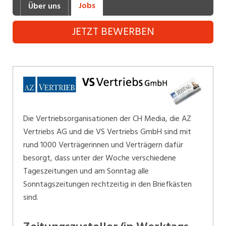
Jobs
Über uns
Industrie, Maschinenbau, Anlagenbau,
Produktion
JETZT BEWERBEN
Informatik, Telekommunikation
Kaufm. Berufe, Kundendienst, Verwaltung
Körperpflege, Wellness
Marketing, Kommunikation, Medien, Druck
Die Vertriebsorganisationen der CH Media, die AZ
Mechanik, Elektronik, Optik (Fertigung)
Vertriebs AG und die VS Vertriebs GmbH sind mit
rund 1000 Verträgerinnen und Verträgern dafür
Medizin, Gesundheitswesen, Pflege
besorgt, dass unter der Woche verschiedene
Sicherheit, Rettung, Polizei, Zoll
Tageszeitungen und am Sonntag alle
Sonntagszeitungen rechtzeitig in den Briefkästen
Verkauf, Handel, Kundenberatung,
sind.
Aussendienst