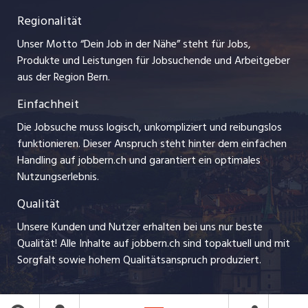
Lehrstellen
Regionalität
Impressum
myjob.ch
Ferienjobs
Unser Motto “Dein Job in der Nähe” steht für Jobs,
Stellenmeldepflicht
jobzüri.ch
Produkte und Leistungen für Jobsuchende und Arbeitgeber
Management / Kader-Jobs
aus der Region Bern.
schaffu.ch (VS)
Einfachheit
Arbeitgeber
ajourjob.ch
Die Jobsuche muss logisch, unkompliziert und reibungslos
Jobline
funktionieren. Dieser Anspruch steht hinter dem einfachen
baernerbaer.ch
Handling auf jobbern.ch und garantiert ein optimales
Nutzungserlebnis.
chmedia.ch
Qualität
Unsere Kunden und Nutzer erhalten bei uns nur beste
Qualität! Alle Inhalte auf jobbern.ch sind topaktuell und mit
Sorgfalt sowie hohem Qualitätsanspruch produziert.