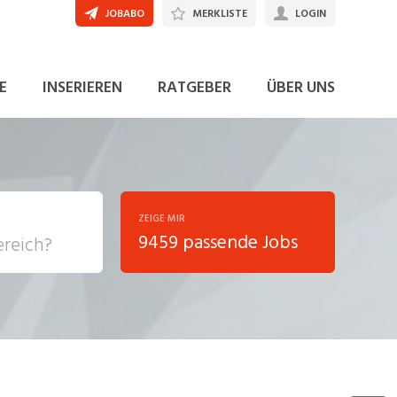
JOBABO
MERKLISTE
LOGIN
JETZT BEWERBEN
E
INSERIEREN
RATGEBER
ÜBER UNS
ZEIGE MIR
9459 passende Jobs
, Soziale
sposition
nsport,