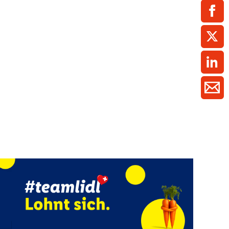
ment / Kader
chaft,
au,
on
ss
swesen,