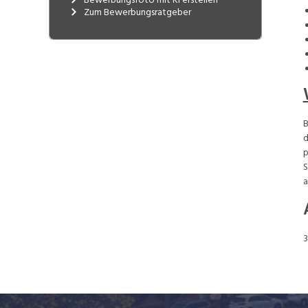
ausgewählten Non-Food und Elektronik-
Zum Bewerbungsratgeber
Artikeln runden unser Sortiment ab.
Lidl orientiert sich am Grundprinzip der
Einfachheit. Einkauf und Verkauf sind
darauf ausgerichtet, den Kunden die
Artikel des täglichen Lebens in bester
Qualität zu einem guten Preis
anzubieten. Kurze Entscheidungswege
B
sowie einfache und effiziente
d
Arbeitsabläufe sichern den Erfolg und
p
garantieren Nachhaltigkeit. So verzichtet
S
das Unternehmen beispielsweise bewusst
a
auf nutzlose Umverpackungen oder
einen unnötigen Aufwand beim
Einräumen der Produkte ins Regal und der
Präsentation der Produkte in den auf
Funktionalität ausgerichteten Filialen.
Dies ermöglicht den Kunden eine schnelle
und einfache Orientierung.
Es erwarten dich spannende Aufgaben
und vielseitige Karrieremöglichkeiten im