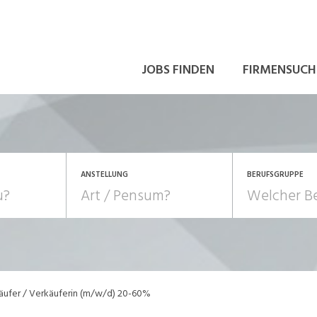
JOBS FINDEN
FIRMENSUCH
ANSTELLUNG
BERUFSGRUPPE
Bildung, Kunst, Design
10-100%
Pensum
POSITION
au, Handwerk, Elektro
Berufe, Sport
Temporär (befristet)
Führung
Einkauf, Logistik, Tra
äufer / Verkäuferin (m/w/d) 20-60%
onsulting, Human Resources
Verkehr