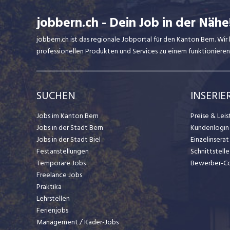
dynamischen Umfeld des Detailhandels.
Erfahre mehr zu unseren Einstiegs- und
jobbern.ch - Dein Job in der Nähe
Karrieremöglichkeiten unter
team.lidl.ch
jobbern.ch ist das regionale Jobportal für den Kanton Bern. W
professionellen Produkten und Services zu einem funktionieren
SUCHEN
INSERIE
Jobs im Kanton Bern
Preise & Lei
Jobs in der Stadt Bern
Kundenlogin
Jobs in der Stadt Biel
Einzelinsera
Festanstellungen
Schnittstelle
Temporäre Jobs
Bewerber-C
Freelance Jobs
Praktika
Lehrstellen
Ferienjobs
Management / Kader-Jobs