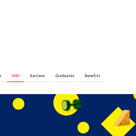
Praktikum
Manage
nanzen, Controlling, Treuhand,
Gartenbau, Landwirts
echt
Forstwirtschaft
Ferienjob
mmobilien, Facility Management,
Industrie, Maschinenb
einigung
Anlagenbau, Produkti
aufm. Berufe, Kundendienst,
Körperpflege, Wellne
erwaltung
chanik, Elektronik, Optik
Medizin, Gesundheit
ertigung)
Pflege
Jobs
s
Karriere
Graduates
Benefits
erkauf, Handel, Kundenberatung,
ussendienst