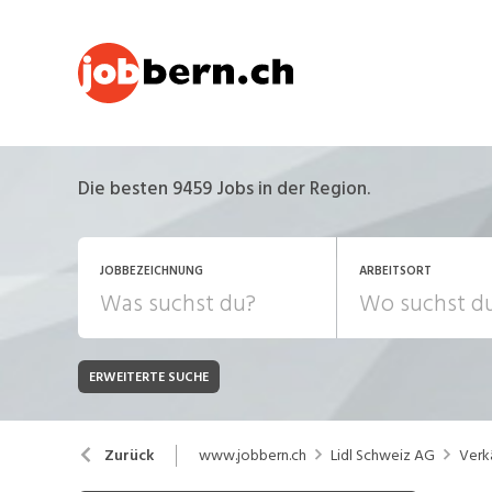
Die besten 9459 Jobs in der Region.
JOBBEZEICHNUNG
ARBEITSORT
ERWEITERTE SUCHE
JOB-TYP
Bank, Versicherung
B
Festanstellung
www.jobbern.ch
Lidl Schweiz AG
Verk
Zurück
Chemie, Pharma, Biotechnologie
C