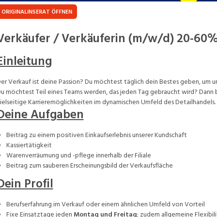
ORIGINALINSERAT ÖFFNEN
Verkäufer / Verkäuferin (m/w/d) 20-60
Einleitung
er Verkauf ist deine Passion? Du möchtest täglich dein Bestes geben, um u
u möchtest Teil eines Teams werden, das jeden Tag gebraucht wird? Dann bi
ielseitige Karrieremöglichkeiten im dynamischen Umfeld des Detailhandels.
Deine Aufgaben
Beitrag zu einem positiven Einkaufserlebnis unserer Kundschaft
Kassiertätigkeit
Warenverräumung und -pflege innerhalb der Filiale
Beitrag zum sauberen Erscheinungsbild der Verkaufsfläche
Dein Profil
Berufserfahrung im Verkauf oder einem ähnlichen Umfeld von Vorteil
Fixe Einsatztage jeden
Montag und Freitag
; zudem allgemeine Flexibil