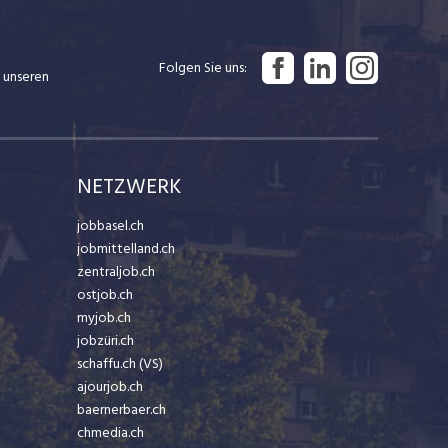
Folgen Sie uns
 unseren
NETZWERK
jobbasel.ch
jobmittelland.ch
zentraljob.ch
ostjob.ch
myjob.ch
jobzüri.ch
schaffu.ch (VS)
ajourjob.ch
baernerbaer.ch
chmedia.ch