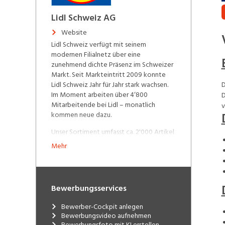
Lidl Schweiz AG
Website
Lidl Schweiz verfügt mit seinem
modernen Filialnetz über eine
zunehmend dichte Präsenz im Schweizer
Markt. Seit Markteintritt 2009 konnte
Lidl Schweiz Jahr für Jahr stark wachsen.
D
Im Moment arbeiten über 4‘800
D
Mitarbeitende bei Lidl – monatlich
v
kommen neue dazu.
Unser Sortiment umfasst ca. 2'000 Artikel
des täglichen Bedarfs. Die Schweizer
Mehr
Herkunft unserer Produkte ist uns sehr
wichtig: Mit Produkten aus der Schweiz
erzielen wir über 50% unseres Umsatzes.
Das Sortiment wird durch eine qualitativ
Bewerbungsservices
hochwertige, frische Obst-, Gemüse- und
Brotauswahl im Offenverkauf sowie
Bewerber-Cockpit anlegen
Milchprodukte ergänzt. Unsere
Bewerbungsvideo aufnehmen
wöchentlichen Aktionen mit
Bewerbungsfoto mit KI erstellen