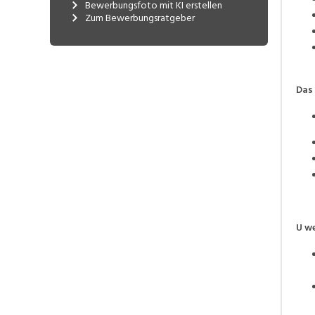
im Sektor Zeitsysteme.
Bewerbungsfoto mit KI erstellen
Zum Bewerbungsratgeber
Das 
U we