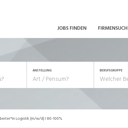
JOBS FINDEN
FIRMENSUCH
ANSTELLUNG
BERUFSGRUPPE
Bildung, Kunst, Design
10-100%
Pensum
POSITION
au, Handwerk, Elektro
Berufe, Sport
Temporär (befristet)
Führung
Einkauf, Logistik, Tra
beiter*in Logistik (m/w/d) I 80-100%
onsulting, Human Resources
Verkehr