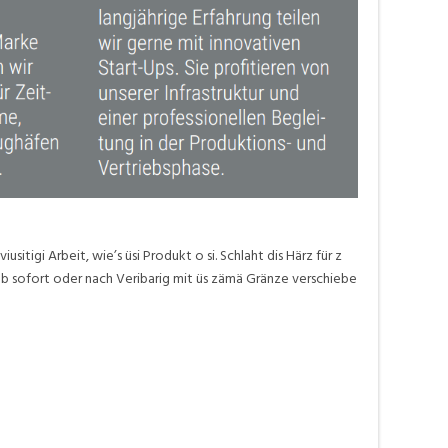
sitigi Arbeit, wie’s üsi Produkt o si. Schlaht dis Härz für z
ab sofort oder nach Veribarig mit üs zämä Gränze verschiebe