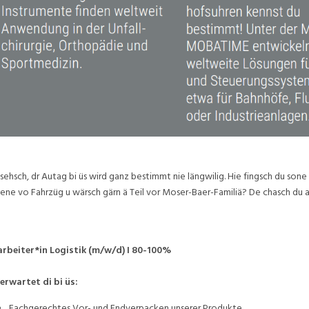
sehsch, dr Autag bi üs wird ganz bestimmt nie längwilig. Hie fingsch du sone viu
ene vo Fahrzüg u wärsch gärn ä Teil vor Moser-Baer-Familiä? De chasch du 
rbeiter*in Logistik (m/w/d) I 80-100%
erwartet di bi üs:
Fachgerechtes Vor- und Endverpacken unserer Produkte