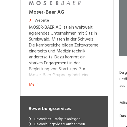
Moser-Baer AG
Website
MOSER-BAER AG ist ein weltweit
agierendes Unternehmen mit Sitz in
Sumiswald, Mitten in der Schweiz.
Die Kernbereiche bilden Zeitsysteme
einerseits und Medizintechnik
andererseits. Dazu kommt ein
starkes Engagement in der
Begleitung von Start-ups. Zur
Du g
Moser-Baer Gruppe gehört eine
Bedi
ganze Reihe von rechtlich
Mehr
aus
selbstständigen Unternehmen in
ganz Europa und in Asien.
Mita
Mit den legendären Bahnhofsuhren
Bewerbungsservices
der Schweizerischen Bundesbahnen
Das 
hat sich MOBATIME als Marke
Bewerber-Cockpit anlegen
etabliert. Heute ist sie Marktführerin
Bewerbungsvideo aufnehmen