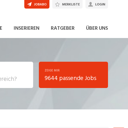
JOBABO
MERKLISTE
LOGIN
JETZT BEWERBEN
E
INSERIEREN
RATGEBER
ÜBER UNS
ZEIGE MIR
9644 passende Jobs
, Soziale
sposition
nsport,