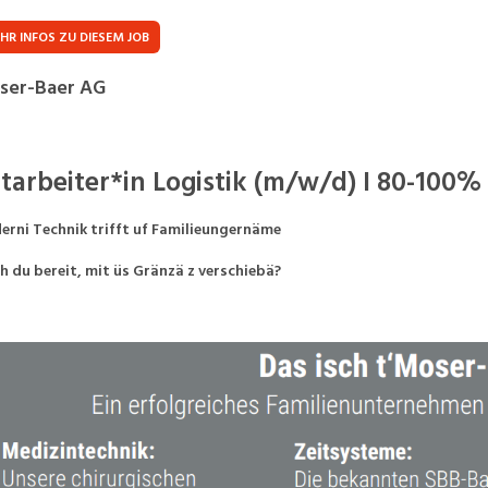
Praktikum
Manage
nanzen, Controlling, Treuhand,
Gartenbau, Landwirts
HR INFOS ZU DIESEM JOB
echt
Forstwirtschaft
Ferienjob
ser-Baer AG
mmobilien, Facility Management,
Industrie, Maschinenb
einigung
Anlagenbau, Produkti
aufm. Berufe, Kundendienst,
Körperpflege, Wellne
tarbeiter*in Logistik (m/w/d) I 80-100%
erwaltung
chanik, Elektronik, Optik
Medizin, Gesundheit
rni Technik trifft uf Familieungernäme
ertigung)
Pflege
h du bereit, mit üs Gränzä z verschiebä?
erkauf, Handel, Kundenberatung,
ussendienst