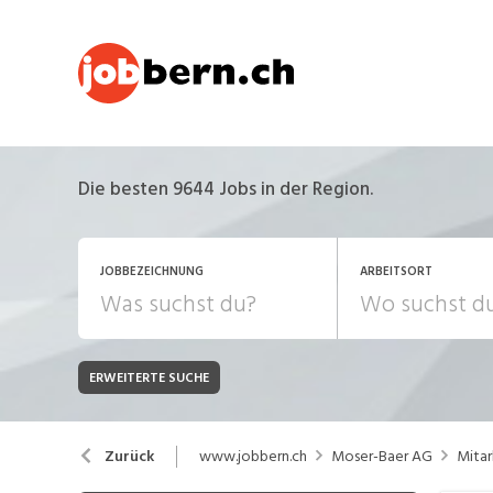
Die besten 9644 Jobs in der Region.
JOBBEZEICHNUNG
ARBEITSORT
ERWEITERTE SUCHE
JOB-TYP
Bank, Versicherung
B
Festanstellung
www.jobbern.ch
Moser-Baer AG
Mitar
Zurück
Chemie, Pharma, Biotechnologie
C