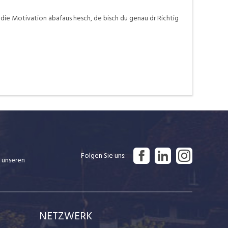
 die Motivation äbäfaus hesch, de bisch du genau dr Richtig
Folgen Sie uns
 unseren
NETZWERK