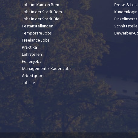
Jobs im Kanton Bern
Preise & Lei
Jobs in der Stadt Bern
Kundenlogin
Jobs in der Stadt Biel
Einzelinsera
Festanstellungen
Schnittstelle
Temporäre Jobs
Bewerber-C
Freelance Jobs
Praktika
Lehrstellen
Ferienjobs
Management / Kader-Jobs
Arbeitgeber
Jobline