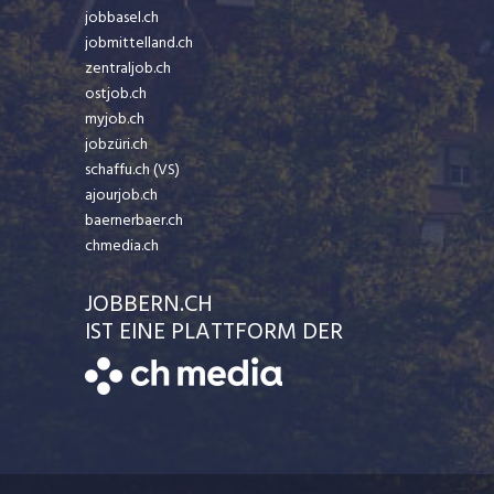
jobbasel.ch
jobmittelland.ch
zentraljob.ch
ostjob.ch
myjob.ch
jobzüri.ch
schaffu.ch (VS)
ajourjob.ch
baernerbaer.ch
chmedia.ch
JOBBERN.CH
IST EINE PLATTFORM DER