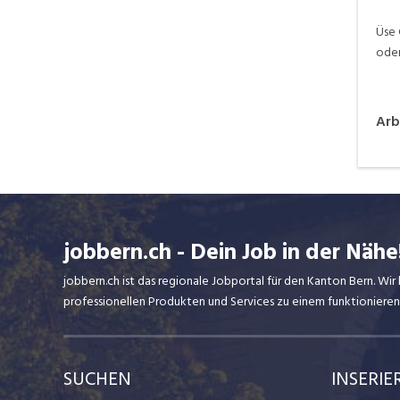
Üse 
oder 
Arb
jobbern.ch - Dein Job in der Nähe
jobbern.ch ist das regionale Jobportal für den Kanton Bern. W
professionellen Produkten und Services zu einem funktionieren
SUCHEN
INSERIE