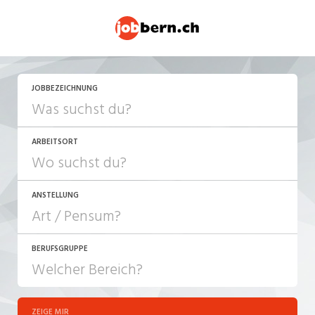
JETZT BEWERBEN
JOBBEZEICHNUNG
ARBEITSORT
ANSTELLUNG
BERUFSGRUPPE
JOB-TYP
10-100%
Festanstellung
ZEIGE MIR