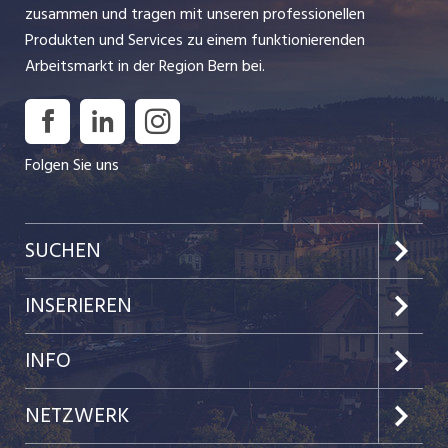
zusammen und tragen mit unseren professionellen
Produkten und Services zu einem funktionierenden
Arbeitsmarkt in der Region Bern bei.
Folgen Sie uns
SUCHEN
Jobs im Kanton Bern
INSERIEREN
Jobs in der Stadt Bern
Preise & Leistungen
INFO
Jobs in der Stadt Biel
Kundenlogin
Team
NETZWERK
Festanstellungen