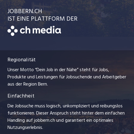
Einzelinserat disponieren
Ratgeber
jobbasel.ch
JOBBERN.CH
Temporäre Jobs
Schnittstelle
AGB
IST EINE PLATTFORM DER
jobmittelland.ch
Freelance Jobs
Bewerber-Cockpit
Datenschutzerklärung
zentraljob.ch
Praktika
Nutzungsbedingungen
ostjob.ch
Lehrstellen
Regionalität
Impressum
myjob.ch
Ferienjobs
Unser Motto “Dein Job in der Nähe” steht für Jobs,
Stellenmeldepflicht
jobzüri.ch
Produkte und Leistungen für Jobsuchende und Arbeitgeber
Management / Kader-Jobs
aus der Region Bern.
schaffu.ch (VS)
Einfachheit
Arbeitgeber
ajourjob.ch
Die Jobsuche muss logisch, unkompliziert und reibungslos
Jobline
funktionieren. Dieser Anspruch steht hinter dem einfachen
baernerbaer.ch
Handling auf jobbern.ch und garantiert ein optimales
Nutzungserlebnis.
chmedia.ch