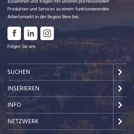
zusammen und tragen mit unseren professionellen
Produkten und Services zu einem funktionierenden
Arbeitsmarkt in der Region Bern bei.
Folgen Sie uns
SUCHEN
Jobs im Kanton Bern
INSERIEREN
Jobs in der Stadt Bern
Preise & Leistungen
INFO
Jobs in der Stadt Biel
Kundenlogin
Team
NETZWERK
Festanstellungen
Einzelinserat disponieren