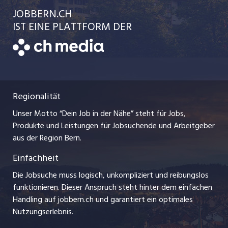
Ratgeber
jobbasel.ch
JOBBERN.CH
Temporäre Jobs
Schnittstelle
AGB
IST EINE PLATTFORM DER
jobmittelland.ch
Freelance Jobs
Bewerber-Cockpit
Datenschutzerklärung
zentraljob.ch
Praktika
Nutzungsbedingungen
ostjob.ch
Lehrstellen
Regionalität
Impressum
myjob.ch
Ferienjobs
Unser Motto “Dein Job in der Nähe” steht für Jobs,
Stellenmeldepflicht
jobzüri.ch
Produkte und Leistungen für Jobsuchende und Arbeitgeber
Management / Kader-Jobs
aus der Region Bern.
schaffu.ch (VS)
Einfachheit
Arbeitgeber
ajourjob.ch
Die Jobsuche muss logisch, unkompliziert und reibungslos
Jobline
funktionieren. Dieser Anspruch steht hinter dem einfachen
baernerbaer.ch
Handling auf jobbern.ch und garantiert ein optimales
Nutzungserlebnis.
chmedia.ch