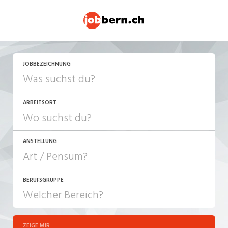
JETZT BEWERBEN
JOBBEZEICHNUNG
ARBEITSORT
ANSTELLUNG
BERUFSGRUPPE
JOB-TYP
10-100%
Festanstellung
ZEIGE MIR