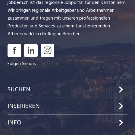
jobbern.ch ist das regionale Jobportal für den Kanton Bern.
Wir bringen regionale Arbeitgeber und Arbeitnehmer
zusammen und tragen mit unseren professionellen
Produkten und Services zu einem funktionierenden
Arbeitsmarkt in der Region Bern bei.
Folgen Sie uns
SUCHEN
Jobs im Kanton Bern
INSERIEREN
Jobs in der Stadt Bern
Preise & Leistungen
INFO
Jobs in der Stadt Biel