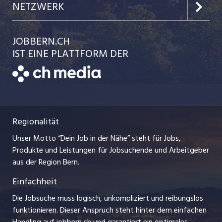
Kundenlogin
Team
NETZWERK
Festanstellungen
Einzelinserat disponieren
Ratgeber
jobbasel.ch
JOBBERN.CH
Temporäre Jobs
Schnittstelle
AGB
IST EINE PLATTFORM DER
jobmittelland.ch
Freelance Jobs
Bewerber-Cockpit
Datenschutzerklärung
zentraljob.ch
Praktika
Nutzungsbedingungen
ostjob.ch
Lehrstellen
Regionalität
Impressum
myjob.ch
Ferienjobs
Unser Motto “Dein Job in der Nähe” steht für Jobs,
Stellenmeldepflicht
jobzüri.ch
Produkte und Leistungen für Jobsuchende und Arbeitgeber
Management / Kader-Jobs
aus der Region Bern.
schaffu.ch (VS)
Einfachheit
Arbeitgeber
ajourjob.ch
Die Jobsuche muss logisch, unkompliziert und reibungslos
Jobline
funktionieren. Dieser Anspruch steht hinter dem einfachen
baernerbaer.ch
Handling auf jobbern.ch und garantiert ein optimales