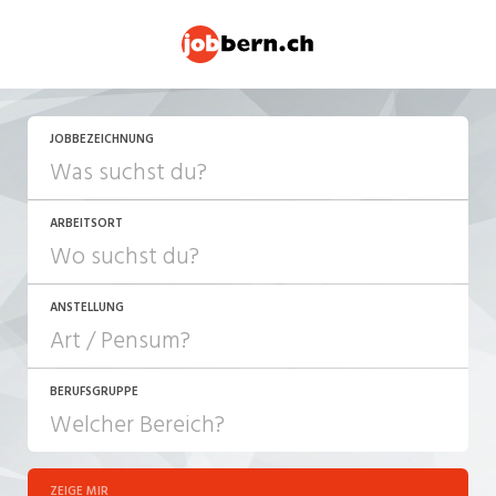
JETZT BEWERBEN
JOBBEZEICHNUNG
ARBEITSORT
ANSTELLUNG
BERUFSGRUPPE
JOB-TYP
10-100%
Festanstellung
ZEIGE MIR