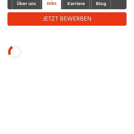
Jobs
Über uns
Karriere
Blog
Industrie, Maschinenbau, Anlagenbau,
Produktion
JETZT BEWERBEN
Informatik, Telekommunikation
Kaufm. Berufe, Kundendienst, Verwaltung
Körperpflege, Wellness
Marketing, Kommunikation, Medien, Druck
Laden...
Mechanik, Elektronik, Optik (Fertigung)
Medizin, Gesundheitswesen, Pflege
Sicherheit, Rettung, Polizei, Zoll
Verkauf, Handel, Kundenberatung,
Aussendienst