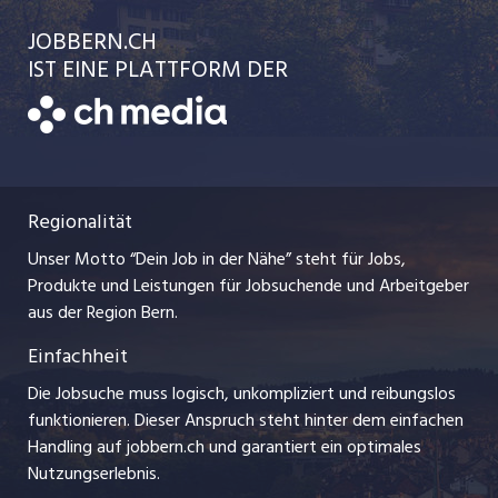
Einzelinserat disponieren
Ratgeber
jobbasel.ch
JOBBERN.CH
Temporäre Jobs
Schnittstelle
AGB
IST EINE PLATTFORM DER
jobmittelland.ch
Freelance Jobs
Bewerber-Cockpit
Datenschutzerklärung
zentraljob.ch
Praktika
Nutzungsbedingungen
ostjob.ch
Lehrstellen
Regionalität
Impressum
myjob.ch
Ferienjobs
Unser Motto “Dein Job in der Nähe” steht für Jobs,
Stellenmeldepflicht
jobzüri.ch
Produkte und Leistungen für Jobsuchende und Arbeitgeber
Management / Kader-Jobs
aus der Region Bern.
schaffu.ch (VS)
Einfachheit
Arbeitgeber
ajourjob.ch
Die Jobsuche muss logisch, unkompliziert und reibungslos
Jobline
funktionieren. Dieser Anspruch steht hinter dem einfachen
baernerbaer.ch
Handling auf jobbern.ch und garantiert ein optimales
Nutzungserlebnis.
chmedia.ch