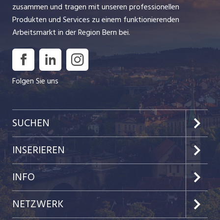
zusammen und tragen mit unseren professionellen
Produkten und Services zu einem funktionierenden
Arbeitsmarkt in der Region Bern bei.
Folgen Sie uns
SUCHEN
Jobs im Kanton Bern
INSERIEREN
Jobs in der Stadt Bern
Preise & Leistungen
INFO
Jobs in der Stadt Biel
Kundenlogin
Team
NETZWERK
Festanstellungen