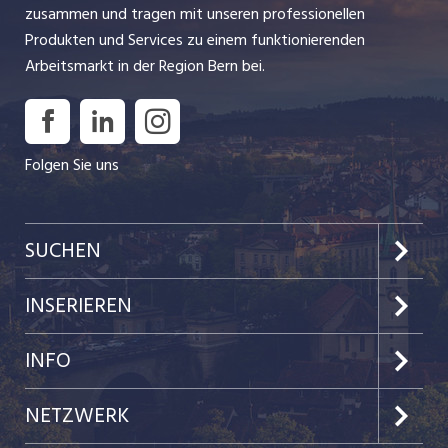
zusammen und tragen mit unseren professionellen
Produkten und Services zu einem funktionierenden
Arbeitsmarkt in der Region Bern bei.
Folgen Sie uns
SUCHEN
Jobs im Kanton Bern
INSERIEREN
Jobs in der Stadt Bern
Preise & Leistungen
INFO
Jobs in der Stadt Biel
Kundenlogin
Team
NETZWERK
Festanstellungen