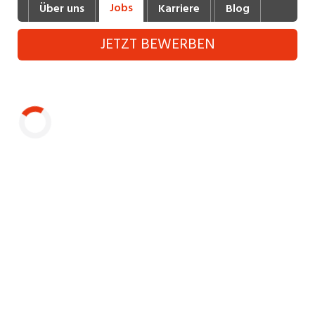
Jobs
Über uns
Karriere
Blog
Industrie, Maschinenbau, Anlagenbau,
Produktion
JETZT BEWERBEN
Informatik, Telekommunikation
Kaufm. Berufe, Kundendienst, Verwaltung
Körperpflege, Wellness
Marketing, Kommunikation, Medien, Druck
Laden...
Mechanik, Elektronik, Optik (Fertigung)
Medizin, Gesundheitswesen, Pflege
Sicherheit, Rettung, Polizei, Zoll
Verkauf, Handel, Kundenberatung,
Aussendienst