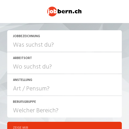
JETZT BEWERBEN
JOBBEZEICHNUNG
ARBEITSORT
ANSTELLUNG
BERUFSGRUPPE
JOB-TYP
10-100%
Festanstellung
ZEIGE MIR