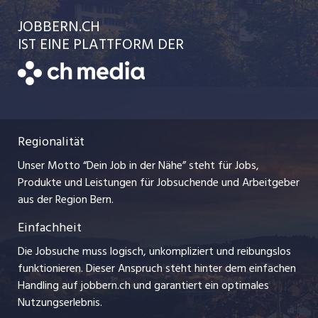
Einzelinserat disponieren
Ratgeber
jobbasel.ch
JOBBERN.CH
Temporäre Jobs
Schnittstelle
AGB
IST EINE PLATTFORM DER
jobmittelland.ch
Freelance Jobs
Bewerber-Cockpit
Datenschutzerklärung
zentraljob.ch
Praktika
Nutzungsbedingungen
ostjob.ch
Lehrstellen
Regionalität
Impressum
myjob.ch
Ferienjobs
Unser Motto “Dein Job in der Nähe” steht für Jobs,
Stellenmeldepflicht
jobzüri.ch
Produkte und Leistungen für Jobsuchende und Arbeitgeber
Management / Kader-Jobs
aus der Region Bern.
schaffu.ch (VS)
Einfachheit
Arbeitgeber
ajourjob.ch
Die Jobsuche muss logisch, unkompliziert und reibungslos
Jobline
funktionieren. Dieser Anspruch steht hinter dem einfachen
baernerbaer.ch
Handling auf jobbern.ch und garantiert ein optimales
Nutzungserlebnis.
chmedia.ch