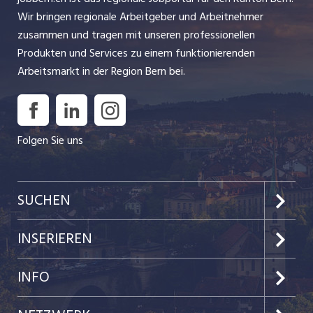
Wir bringen regionale Arbeitgeber und Arbeitnehmer
zusammen und tragen mit unseren professionellen
Produkten und Services zu einem funktionierenden
Arbeitsmarkt in der Region Bern bei.
Folgen Sie uns
SUCHEN
Jobs im Kanton Bern
INSERIEREN
Jobs in der Stadt Bern
Preise & Leistungen
INFO
Jobs in der Stadt Biel
Kundenlogin