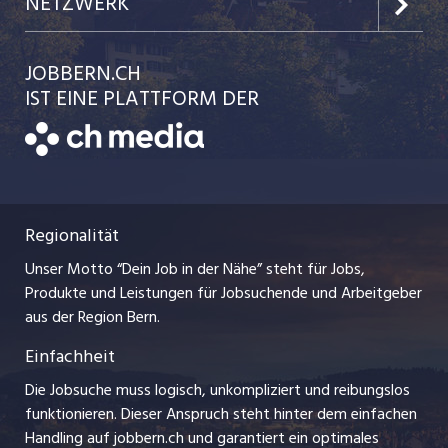
Team
NETZWERK
Festanstellungen
Einzelinserat disponieren
Ratgeber
jobbasel.ch
JOBBERN.CH
Temporäre Jobs
Schnittstelle
AGB
IST EINE PLATTFORM DER
jobmittelland.ch
Freelance Jobs
Bewerber-Cockpit
Datenschutzerklärung
zentraljob.ch
Praktika
Nutzungsbedingungen
ostjob.ch
Lehrstellen
Regionalität
Impressum
myjob.ch
Ferienjobs
Unser Motto “Dein Job in der Nähe” steht für Jobs,
Stellenmeldepflicht
jobzüri.ch
Produkte und Leistungen für Jobsuchende und Arbeitgeber
Management / Kader-Jobs
aus der Region Bern.
schaffu.ch (VS)
Einfachheit
Arbeitgeber
ajourjob.ch
Die Jobsuche muss logisch, unkompliziert und reibungslos
Jobline
funktionieren. Dieser Anspruch steht hinter dem einfachen
baernerbaer.ch
Handling auf jobbern.ch und garantiert ein optimales