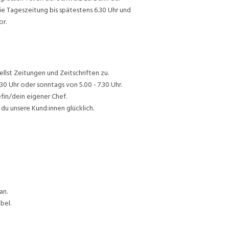
ie Tageszeitung bis spätestens 6.30 Uhr und
or.
lst Zeitungen und Zeitschriften zu.
30 Uhr oder sonntags von 5.00 - 7.30 Uhr.
efin/dein eigener Chef.
du unsere Kund:innen glücklich.
an.
bel.