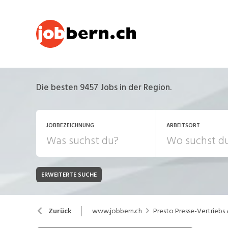
Die besten 9457 Jobs in der Region.
JOBBEZEICHNUNG
ARBEITSORT
ERWEITERTE SUCHE
JOB-TYP
Bank, Versicherung
B
Festanstellung
www.jobbern.ch
Presto Presse-Vertriebs
Zurück
Chemie, Pharma, Biotechnologie
C