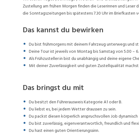
Zustellung am frühen Morgen finden die Leserinnen und Leser d
die Sonntagszeitungen bis spätestens 7.30 Uhr im Briefkasten v
Das kannst du bewirken
Du bist frühmorgens mit deinem Fahrzeug unterwegs und stel
Deine Tour ist jeweils von Montag bis Samstag von 5.00 – 6.
Als Frühzusteller:in bist du unabhängig und deine eigene Ch
Mit deiner Zuverlässigkeit und guten Zustellqualität machst 
Das bringst du mit
Du besitzt den Führerausweis Kategorie A1 oder B.
Du liebst es, bei jedem Wetter draussen zu sein.
Du packst diesen körperlich anspruchsvollen Job dynamisch 
Du bist zuverlässig, eigenverantwortlich, freundlich und flexi
Du hast einen guten Orientierungssinn.