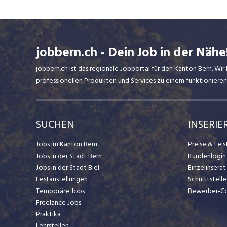
jobbern.ch - Dein Job in der Nähe
jobbern.ch ist das regionale Jobportal für den Kanton Bern. W
professionellen Produkten und Services zu einem funktionieren
SUCHEN
INSERIE
Jobs im Kanton Bern
Preise & Lei
Jobs in der Stadt Bern
Kundenlogin
Jobs in der Stadt Biel
Einzelinsera
Festanstellungen
Schnittstelle
Temporäre Jobs
Bewerber-C
Freelance Jobs
Praktika
Lehrstellen