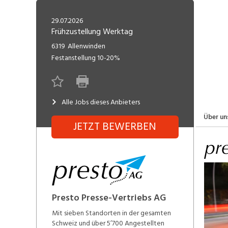
Freelance
Fi
Engineering, Technik, Architektur
29.07.2026
R
Lehrstelle
Frühzustellung Werktag
Gastronomie, Hotellerie,
I
6319
Allenwinden
Tourismus, Lebensmittel
R
Festanstellung
10-20%
K
Informatik, Telekommunikation
V
Alle Jobs dieses Anbieters
Marketing, Kommunikation,
Me
Medien, Druck
(F
Über un
JETZT BEWERBEN
V
Sicherheit, Rettung, Polizei, Zoll
A
Presto Presse-Vertriebs AG
Mit sieben Standorten in der gesamten
Schweiz und über 5’700 Angestellten