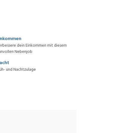
inkommen
erbessere dein Einkommen mit diesem
nnvollen Nebenjob
acht
üh- und Nachtzulage