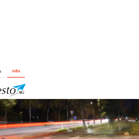
Praktikum
Manage
nanzen, Controlling, Treuhand,
Gartenbau, Landwirts
echt
Forstwirtschaft
Ferienjob
mmobilien, Facility Management,
Industrie, Maschinenb
einigung
Anlagenbau, Produkti
aufm. Berufe, Kundendienst,
Körperpflege, Wellne
erwaltung
chanik, Elektronik, Optik
Medizin, Gesundheit
ertigung)
Pflege
Jobs
s
erkauf, Handel, Kundenberatung,
ussendienst