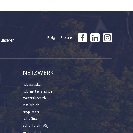
Folgen Sie uns
 unseren
NETZWERK
jobbasel.ch
jobmittelland.ch
zentraljob.ch
ostjob.ch
myjob.ch
jobzüri.ch
schaffu.ch (VS)
ajourjob.ch