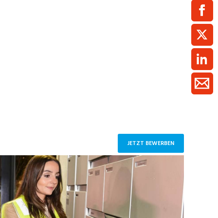
ment / Kader
chaft,
au,
on
ss
swesen,
JETZT BEWERBEN