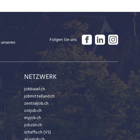
Folgen Sie uns
 unseren
NETZWERK
jobbasel.ch
jobmittelland.ch
zentraljob.ch
ostjob.ch
myjob.ch
jobzüri.ch
schaffu.ch (VS)
ajourjob.ch