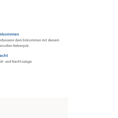
inkommen
erbessere dein Einkommen mit diesem
nnvollen Nebenjob
acht
üh- und Nachtzulage