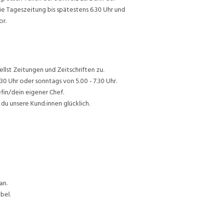
ie Tageszeitung bis spätestens 6.30 Uhr und
or.
lst Zeitungen und Zeitschriften zu.
30 Uhr oder sonntags von 5.00 - 7.30 Uhr.
efin/dein eigener Chef.
du unsere Kund:innen glücklich.
an.
bel.