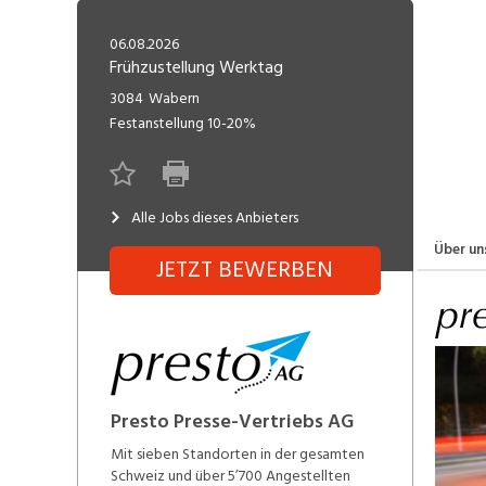
Freelance
Fi
Engineering, Technik, Architektur
06.08.2026
R
Lehrstelle
Frühzustellung Werktag
Gastronomie, Hotellerie,
I
3084
Wabern
Tourismus, Lebensmittel
R
Festanstellung
10-20%
K
Informatik, Telekommunikation
V
Alle Jobs dieses Anbieters
Marketing, Kommunikation,
Me
Medien, Druck
(F
Über un
JETZT BEWERBEN
V
Sicherheit, Rettung, Polizei, Zoll
A
Presto Presse-Vertriebs AG
Mit sieben Standorten in der gesamten
Schweiz und über 5’700 Angestellten