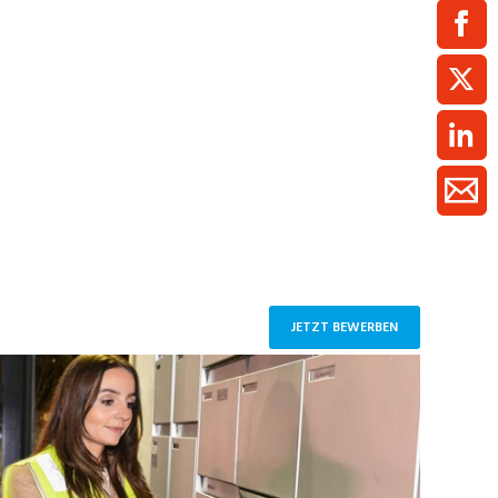
ment / Kader
chaft,
au,
on
ss
swesen,
JETZT BEWERBEN