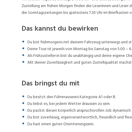
Zustellung am frühen Morgen finden die Leserinnen und Leser d
die Sonntagszeitungen bis spätestens 7.30 Uhr im Briefkasten v
Das kannst du bewirken
Du bist frühmorgens mit deinem Fahrzeug unterwegs und stel
Deine Tour ist jeweils von Montag bis Samstag von 5.00 – 6.
Als Frühzusteller:in bist du unabhängig und deine eigene Ch
Mit deiner Zuverlässigkeit und guten Zustellqualität machst 
Das bringst du mit
Du besitzt den Führerausweis Kategorie A1 oder B.
Du liebst es, bei jedem Wetter draussen zu sein.
Du packst diesen körperlich anspruchsvollen Job dynamisch 
Du bist zuverlässig, eigenverantwortlich, freundlich und flexi
Du hast einen guten Orientierungssinn.