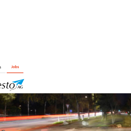
Praktikum
Manage
nanzen, Controlling, Treuhand,
Gartenbau, Landwirts
echt
Forstwirtschaft
Ferienjob
mmobilien, Facility Management,
Industrie, Maschinenb
einigung
Anlagenbau, Produkti
aufm. Berufe, Kundendienst,
Körperpflege, Wellne
erwaltung
chanik, Elektronik, Optik
Medizin, Gesundheit
ertigung)
Pflege
Jobs
s
erkauf, Handel, Kundenberatung,
ussendienst