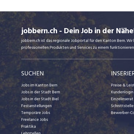
jobbern.ch - Dein Job in der Nähe
jobbern.ch ist das regionale Jobportal für den Kanton Bern. W
professionellen Produkten und Services zu einem funktionieren
SUCHEN
INSERIE
Jobs im Kanton Bern
Preise & Lei
Jobs in der Stadt Bern
Kundenlogin
Jobs in der Stadt Biel
Einzelinsera
Festanstellungen
Schnittstelle
Temporäre Jobs
Bewerber-C
Freelance Jobs
Praktika
Lehrstellen