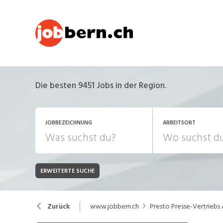
Die besten 9451 Jobs in der Region.
JOBBEZEICHNUNG
ARBEITSORT
ERWEITERTE SUCHE
JOB-TYP
Bank, Versicherung
B
Festanstellung
www.jobbern.ch
Presto Presse-Vertriebs
Zurück
Chemie, Pharma, Biotechnologie
C