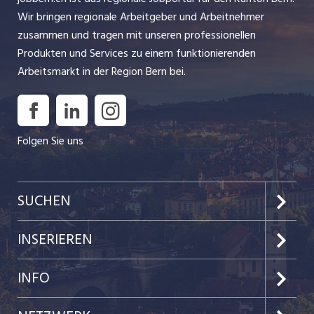
Wir bringen regionale Arbeitgeber und Arbeitnehmer
zusammen und tragen mit unseren professionellen
Produkten und Services zu einem funktionierenden
Arbeitsmarkt in der Region Bern bei.
Folgen Sie uns
SUCHEN
Jobs im Kanton Bern
INSERIEREN
Jobs in der Stadt Bern
Preise & Leistungen
INFO
Jobs in der Stadt Biel
Kundenlogin