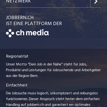
Team
NETZWERK
Festanstellungen
Einzelinserat disponieren
Ratgeber
jobbasel.ch
JOBBERN.CH
Temporäre Jobs
Schnittstelle
AGB
IST EINE PLATTFORM DER
jobmittelland.ch
Freelance Jobs
Bewerber-Cockpit
Datenschutzerklärung
zentraljob.ch
Praktika
Nutzungsbedingungen
ostjob.ch
Lehrstellen
Regionalität
Impressum
myjob.ch
Ferienjobs
Unser Motto “Dein Job in der Nähe” steht für Jobs,
Stellenmeldepflicht
jobzüri.ch
Produkte und Leistungen für Jobsuchende und Arbeitgeber
Management / Kader-Jobs
aus der Region Bern.
schaffu.ch (VS)
Einfachheit
Arbeitgeber
ajourjob.ch
Die Jobsuche muss logisch, unkompliziert und reibungslos
Jobline
funktionieren. Dieser Anspruch steht hinter dem einfachen
baernerbaer.ch
Handling auf jobbern.ch und garantiert ein optimales