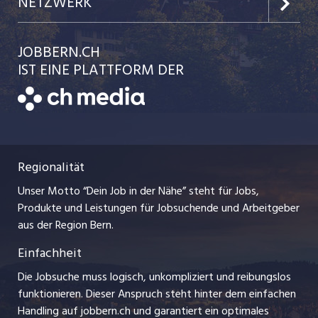
Team
NETZWERK
Festanstellungen
Einzelinserat disponieren
Ratgeber
jobbasel.ch
JOBBERN.CH
Temporäre Jobs
Schnittstelle
AGB
IST EINE PLATTFORM DER
jobmittelland.ch
Freelance Jobs
Bewerber-Cockpit
Datenschutzerklärung
zentraljob.ch
Praktika
Nutzungsbedingungen
ostjob.ch
Lehrstellen
Regionalität
Impressum
myjob.ch
Ferienjobs
Unser Motto “Dein Job in der Nähe” steht für Jobs,
Stellenmeldepflicht
jobzüri.ch
Produkte und Leistungen für Jobsuchende und Arbeitgeber
Management / Kader-Jobs
aus der Region Bern.
schaffu.ch (VS)
Einfachheit
Arbeitgeber
ajourjob.ch
Die Jobsuche muss logisch, unkompliziert und reibungslos
Jobline
funktionieren. Dieser Anspruch steht hinter dem einfachen
baernerbaer.ch
Handling auf jobbern.ch und garantiert ein optimales