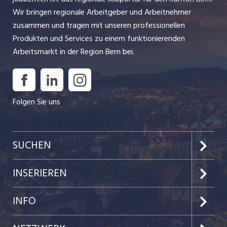
Wir bringen regionale Arbeitgeber und Arbeitnehmer
zusammen und tragen mit unseren professionellen
Produkten und Services zu einem funktionierenden
Arbeitsmarkt in der Region Bern bei.
Folgen Sie uns
SUCHEN
Jobs im Kanton Bern
INSERIEREN
Jobs in der Stadt Bern
Preise & Leistungen
INFO
Jobs in der Stadt Biel
Kundenlogin