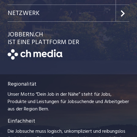
Jobs in der Stadt Biel
Kundenlogin
Team
NETZWERK
Festanstellungen
Einzelinserat disponieren
Ratgeber
jobbasel.ch
JOBBERN.CH
Temporäre Jobs
Schnittstelle
AGB
IST EINE PLATTFORM DER
jobmittelland.ch
Freelance Jobs
Bewerber-Cockpit
Datenschutzerklärung
zentraljob.ch
Praktika
Nutzungsbedingungen
ostjob.ch
Lehrstellen
Regionalität
Impressum
myjob.ch
Ferienjobs
Unser Motto “Dein Job in der Nähe” steht für Jobs,
Stellenmeldepflicht
jobzüri.ch
Produkte und Leistungen für Jobsuchende und Arbeitgeber
Management / Kader-Jobs
aus der Region Bern.
schaffu.ch (VS)
Einfachheit
Arbeitgeber
ajourjob.ch
Die Jobsuche muss logisch, unkompliziert und reibungslos
Jobline