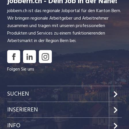
jobbern.ch - Dein Job in der Nähe!
jobbern.ch ist das regionale Jobportal für den Kanton Bern.
Wir bringen regionale Arbeitgeber und Arbeitnehmer
zusammen und tragen mit unseren professionellen
Produkten und Services zu einem funktionierenden
Arbeitsmarkt in der Region Bern bei.
Folgen Sie uns
SUCHEN
Jobs im Kanton Bern
INSERIEREN
Jobs in der Stadt Bern
Preise & Leistungen
INFO