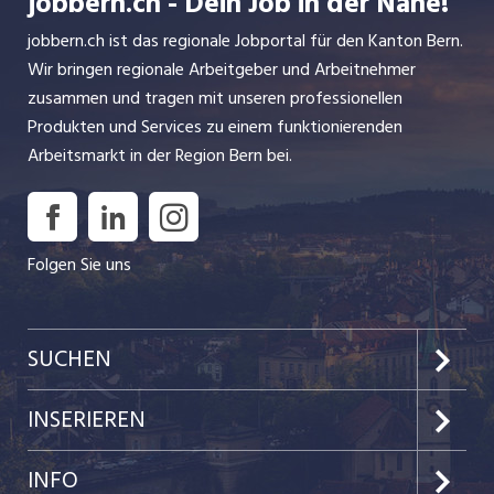
jobbern.ch - Dein Job in der Nähe!
jobbern.ch ist das regionale Jobportal für den Kanton Bern.
Wir bringen regionale Arbeitgeber und Arbeitnehmer
zusammen und tragen mit unseren professionellen
Produkten und Services zu einem funktionierenden
Arbeitsmarkt in der Region Bern bei.
Folgen Sie uns
SUCHEN
Jobs im Kanton Bern
INSERIEREN
Jobs in der Stadt Bern
Preise & Leistungen
INFO