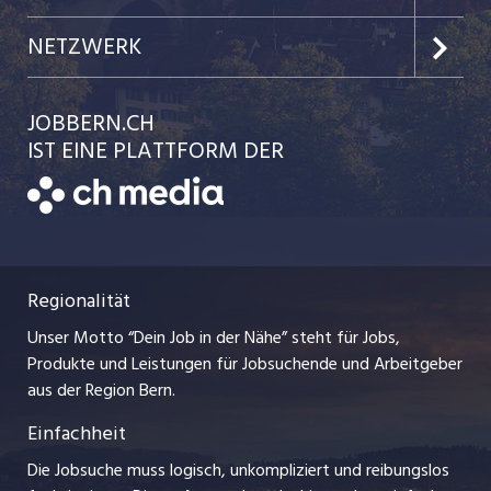
Jobs in der Stadt Biel
Kundenlogin
Team
NETZWERK
Festanstellungen
Einzelinserat disponieren
Ratgeber
jobbasel.ch
JOBBERN.CH
Temporäre Jobs
Schnittstelle
AGB
IST EINE PLATTFORM DER
jobmittelland.ch
Freelance Jobs
Bewerber-Cockpit
Datenschutzerklärung
zentraljob.ch
Praktika
Nutzungsbedingungen
ostjob.ch
Lehrstellen
Regionalität
Impressum
myjob.ch
Ferienjobs
Unser Motto “Dein Job in der Nähe” steht für Jobs,
Stellenmeldepflicht
jobzüri.ch
Produkte und Leistungen für Jobsuchende und Arbeitgeber
Management / Kader-Jobs
aus der Region Bern.
schaffu.ch (VS)
Einfachheit
Arbeitgeber
ajourjob.ch
Die Jobsuche muss logisch, unkompliziert und reibungslos
Jobline