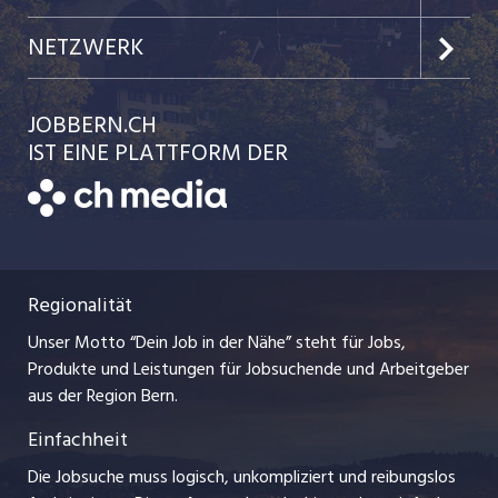
Jobs in der Stadt Biel
Kundenlogin
Team
NETZWERK
Festanstellungen
Einzelinserat disponieren
Ratgeber
jobbasel.ch
JOBBERN.CH
Temporäre Jobs
Schnittstelle
AGB
IST EINE PLATTFORM DER
jobmittelland.ch
Freelance Jobs
Bewerber-Cockpit
Datenschutzerklärung
zentraljob.ch
Praktika
Nutzungsbedingungen
ostjob.ch
Lehrstellen
Regionalität
Impressum
myjob.ch
Ferienjobs
Unser Motto “Dein Job in der Nähe” steht für Jobs,
Stellenmeldepflicht
jobzüri.ch
Produkte und Leistungen für Jobsuchende und Arbeitgeber
Management / Kader-Jobs
aus der Region Bern.
schaffu.ch (VS)
Einfachheit
Arbeitgeber
ajourjob.ch
Die Jobsuche muss logisch, unkompliziert und reibungslos
Jobline