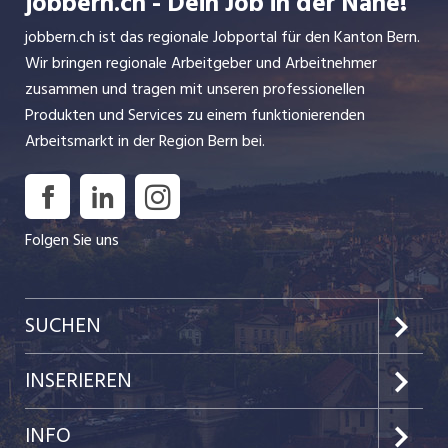
jobbern.ch - Dein Job in der Nähe!
jobbern.ch ist das regionale Jobportal für den Kanton Bern.
Wir bringen regionale Arbeitgeber und Arbeitnehmer
zusammen und tragen mit unseren professionellen
Produkten und Services zu einem funktionierenden
Arbeitsmarkt in der Region Bern bei.
Folgen Sie uns
SUCHEN
Jobs im Kanton Bern
INSERIEREN
Jobs in der Stadt Bern
Preise & Leistungen
INFO