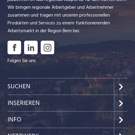
Wir bringen regionale Arbeitgeber und Arbeitnehmer
zusammen und tragen mit unseren professionellen
Produkten und Services zu einem funktionierenden
Arbeitsmarkt in der Region Bern bei.
Folgen Sie uns
SUCHEN
Jobs im Kanton Bern
INSERIEREN
Jobs in der Stadt Bern
Preise & Leistungen
INFO
Jobs in der Stadt Biel
Kundenlogin