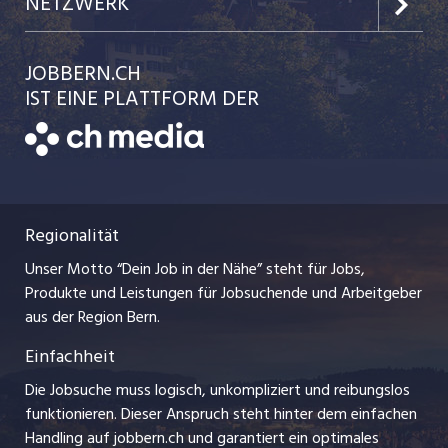
Team
NETZWERK
Festanstellungen
Einzelinserat disponieren
Ratgeber
jobbasel.ch
JOBBERN.CH
Temporäre Jobs
Schnittstelle
AGB
IST EINE PLATTFORM DER
jobmittelland.ch
Freelance Jobs
Bewerber-Cockpit
Datenschutzerklärung
zentraljob.ch
Praktika
Nutzungsbedingungen
ostjob.ch
Lehrstellen
Regionalität
Impressum
myjob.ch
Ferienjobs
Unser Motto “Dein Job in der Nähe” steht für Jobs,
Stellenmeldepflicht
jobzüri.ch
Produkte und Leistungen für Jobsuchende und Arbeitgeber
Management / Kader-Jobs
aus der Region Bern.
schaffu.ch (VS)
Einfachheit
Arbeitgeber
ajourjob.ch
Die Jobsuche muss logisch, unkompliziert und reibungslos
Jobline
funktionieren. Dieser Anspruch steht hinter dem einfachen
baernerbaer.ch
Handling auf jobbern.ch und garantiert ein optimales