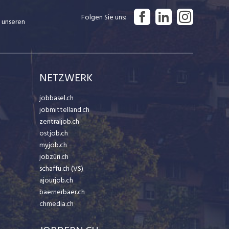
Folgen Sie uns
 unseren
NETZWERK
jobbasel.ch
jobmittelland.ch
zentraljob.ch
ostjob.ch
myjob.ch
jobzüri.ch
schaffu.ch (VS)
ajourjob.ch
baernerbaer.ch
chmedia.ch