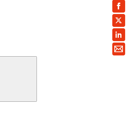
ment / Kader
chaft,
au,
on
ss
swesen,