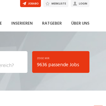
JOBABO
MERKLISTE
LOGIN
JETZT BEWERBEN
E
INSERIEREN
RATGEBER
ÜBER UNS
ZEIGE MIR
9636 passende Jobs
, Soziale
sposition
nsport,