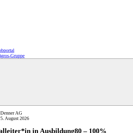
Praktikum
Manage
nanzen, Controlling, Treuhand,
Gartenbau, Landwirts
echt
Forstwirtschaft
Ferienjob
mmobilien, Facility Management,
Industrie, Maschinenb
einigung
Anlagenbau, Produkti
aufm. Berufe, Kundendienst,
Körperpflege, Wellne
erwaltung
chanik, Elektronik, Optik
Medizin, Gesundheit
ertigung)
Pflege
erkauf, Handel, Kundenberatung,
ussendienst