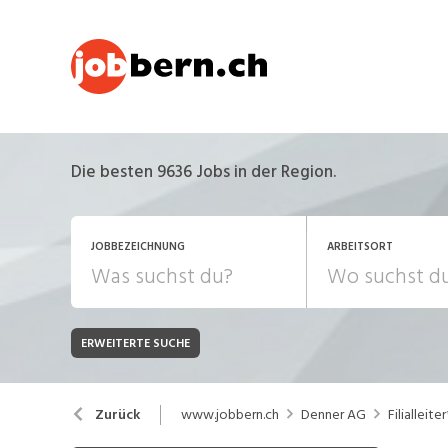
Die besten 9636 Jobs in der Region.
JOBBEZEICHNUNG
ARBEITSORT
ERWEITERTE SUCHE
JOB-TYP
Bank, Versicherung
B
Festanstellung
www.jobbern.ch
Denner AG
Filialleite
Zurück
Chemie, Pharma, Biotechnologie
C