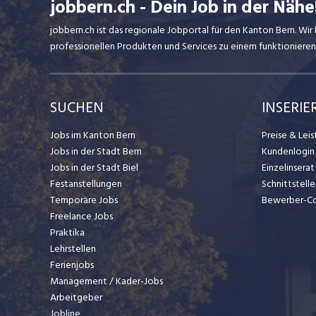
jobbern.ch - Dein Job in der Nähe
jobbern.ch ist das regionale Jobportal für den Kanton Bern. W
professionellen Produkten und Services zu einem funktionieren
SUCHEN
INSERIE
Jobs im Kanton Bern
Preise & Lei
Jobs in der Stadt Bern
Kundenlogin
Jobs in der Stadt Biel
Einzelinsera
Festanstellungen
Schnittstelle
Temporäre Jobs
Bewerber-C
Freelance Jobs
Praktika
Lehrstellen
Ferienjobs
Management / Kader-Jobs
Arbeitgeber
Jobline