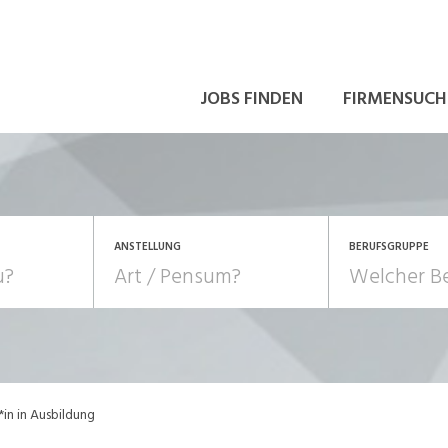
JOBS FINDEN
FIRMENSUCH
ANSTELLUNG
BERUFSGRUPPE
Bildung, Kunst, Design
10-100%
Pensum
POSITION
au, Handwerk, Elektro
Berufe, Sport
Temporär (befristet)
Führung
Einkauf, Logistik, Tra
r*in in Ausbildung
onsulting, Human Resources
Verkehr