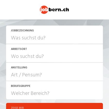
JETZT BEWERBEN
JOBBEZEICHNUNG
ARBEITSORT
ANSTELLUNG
BERUFSGRUPPE
JOB-TYP
10-100%
Festanstellung
ZEIGE MIR