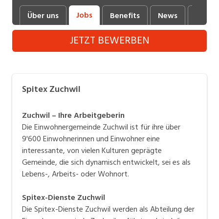
Industrie, Maschinenbau, Anlagenbau,
Jobs
Über uns
Benefits
News
Fotos 
Produktion
JETZT BEWERBEN
Informatik, Telekommunikation
Kaufm. Berufe, Kundendienst, Verwaltung
Körperpflege, Wellness
Spitex Zuchwil
Marketing, Kommunikation, Medien, Druck
Zuchwil – Ihre Arbeitgeberin
Mechanik, Elektronik, Optik (Fertigung)
Die Einwohnergemeinde Zuchwil ist für ihre über
9'600 Einwohnerinnen und Einwohner eine
Medizin, Gesundheitswesen, Pflege
interessante, von vielen Kulturen geprägte
Sicherheit, Rettung, Polizei, Zoll
Gemeinde, die sich dynamisch entwickelt, sei es als
Lebens-, Arbeits- oder Wohnort.
Verkauf, Handel, Kundenberatung,
Aussendienst
Spitex-Dienste Zuchwil
Die Spitex-Dienste Zuchwil werden als Abteilung der