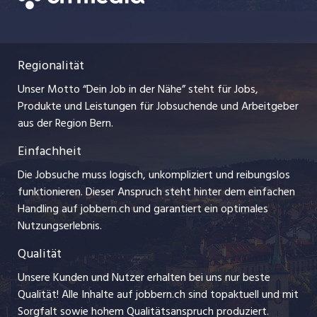
zentraljob.ch
Praktika
Nutzungsbedingungen
ostjob.ch
Lehrstellen
Regionalität
Impressum
myjob.ch
Ferienjobs
Unser Motto “Dein Job in der Nähe” steht für Jobs,
Stellenmeldepflicht
jobzüri.ch
Produkte und Leistungen für Jobsuchende und Arbeitgeber
Management / Kader-Jobs
aus der Region Bern.
schaffu.ch (VS)
Einfachheit
Arbeitgeber
ajourjob.ch
Die Jobsuche muss logisch, unkompliziert und reibungslos
Jobline
funktionieren. Dieser Anspruch steht hinter dem einfachen
baernerbaer.ch
Handling auf jobbern.ch und garantiert ein optimales
Nutzungserlebnis.
chmedia.ch
Qualität
Unsere Kunden und Nutzer erhalten bei uns nur beste
Qualität! Alle Inhalte auf jobbern.ch sind topaktuell und mit
Sorgfalt sowie hohem Qualitätsanspruch produziert.