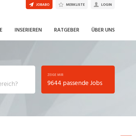
JOBABO
MERKLISTE
LOGIN
JETZT BEWERBEN
E
INSERIEREN
RATGEBER
ÜBER UNS
ZEIGE MIR
9644 passende Jobs
, Soziale
sposition
nsport,