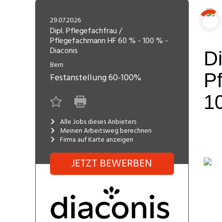
Freelance
Fi
Engineering, Technik, Architektur
29.07.2026
R
Lehrstelle
Dipl. Pflegefachfrau /
Pflegefachmann HF 60 % - 100 % -
Gastronomie, Hotellerie,
I
Laden...
Diaconis
Tourismus, Lebensmittel
R
Bern
K
Informatik, Telekommunikation
Festanstellung
60-100%
V
Marketing, Kommunikation,
Me
Medien, Druck
(F
Alle Jobs dieses Anbieters
Meinen Arbeitsweg berechnen
V
Sicherheit, Rettung, Polizei, Zoll
Firma auf Karte anzeigen
A
JETZT BEWERBEN