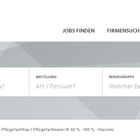
JOBS FINDEN
FIRMENSUCH
ANSTELLUNG
BERUFSGRUPPE
Bildung, Kunst, Design
10-100%
Pensum
POSITION
au, Handwerk, Elektro
Berufe, Sport
Temporär (befristet)
Führung
Einkauf, Logistik, Tra
l. Pflegefachfrau / Pflegefachmann HF 60 % - 100 % - Diaconis
onsulting, Human Resources
Verkehr