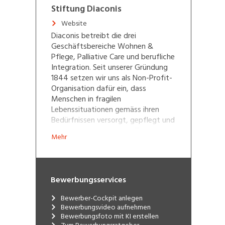
Stiftung Diaconis
Website
Diaconis betreibt die drei
Geschäftsbereiche Wohnen &
Pflege, Palliative Care und berufliche
Integration. Seit unserer Gründung
1844 setzen wir uns als Non-Profit-
Organisation dafür ein, dass
Menschen in fragilen
Lebenssituationen gemäss ihren
Bedürfnissen versorgt, gepflegt und
begleitet werden. Unser Team
Mehr
umfasst rund 300 Mitarbeitende an
mehreren Standorten in der Stadt
Bern, Ostermundigen und Biel.
Bewerbungsservices
Bewerber-Cockpit anlegen
Bewerbungsvideo aufnehmen
Bewerbungsfoto mit KI erstellen