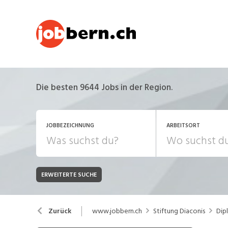
Die besten 9644 Jobs in der Region.
JOBBEZEICHNUNG
ARBEITSORT
ERWEITERTE SUCHE
JOB-TYP
Bank, Versicherung
B
Festanstellung
www.jobbern.ch
Stiftung Diaconis
Dip
Zurück
Chemie, Pharma, Biotechnologie
C