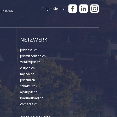
Folgen Sie uns
 unseren
NETZWERK
jobbasel.ch
jobmittelland.ch
zentraljob.ch
ostjob.ch
myjob.ch
jobzüri.ch
schaffu.ch (VS)
ajourjob.ch
baernerbaer.ch
chmedia.ch