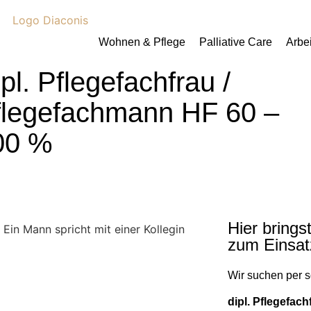
Praktikum
Manage
nanzen, Controlling, Treuhand,
Gartenbau, Landwirts
echt
Forstwirtschaft
Ferienjob
mmobilien, Facility Management,
Industrie, Maschinenb
einigung
Anlagenbau, Produkti
aufm. Berufe, Kundendienst,
Körperpflege, Wellne
erwaltung
chanik, Elektronik, Optik
Medizin, Gesundheit
ertigung)
Pflege
erkauf, Handel, Kundenberatung,
ussendienst