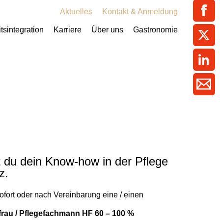
ment / Kader
chaft,
au,
on
ss
swesen,