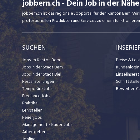
jobbern.ch - Dein Job in der Nähe
jobbern.ch ist das regionale Jobportal für den Kanton Bern. W
professionellen Produkten und Services zu einem funktionieren
SUCHEN
INSERIE
Jobs im Kanton Bern
Preise & Lei
Jobs in der Stadt Bern
Kundenlogin
Jobs in der Stadt Biel
Einzelinsera
Festanstellungen
Schnittstelle
Temporäre Jobs
Bewerber-C
Freelance Jobs
Praktika
Lehrstellen
Ferienjobs
Management / Kader-Jobs
Arbeitgeber
Jobline