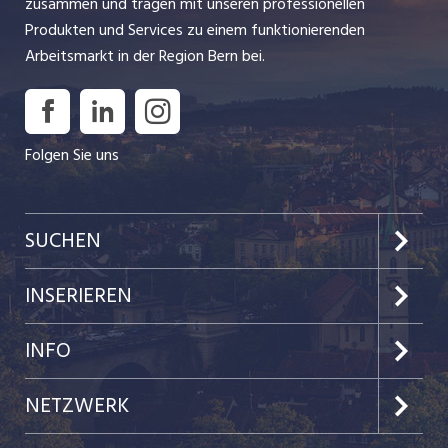
zusammen und tragen mit unseren professionellen
Produkten und Services zu einem funktionierenden
Arbeitsmarkt in der Region Bern bei.
Folgen Sie uns
SUCHEN
Jobs im Kanton Bern
INSERIEREN
Jobs in der Stadt Bern
Preise & Leistungen
INFO
Jobs in der Stadt Biel
Kundenlogin
Team
NETZWERK
Festanstellungen
Einzelinserat disponieren