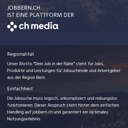
Ratgeber
jobbasel.ch
JOBBERN.CH
Temporäre Jobs
Schnittstelle
AGB
IST EINE PLATTFORM DER
jobmittelland.ch
Freelance Jobs
Bewerber-Cockpit
Datenschutzerklärung
zentraljob.ch
Praktika
Nutzungsbedingungen
ostjob.ch
Lehrstellen
Regionalität
Impressum
myjob.ch
Ferienjobs
Unser Motto “Dein Job in der Nähe” steht für Jobs,
Stellenmeldepflicht
jobzüri.ch
Produkte und Leistungen für Jobsuchende und Arbeitgeber
Management / Kader-Jobs
aus der Region Bern.
schaffu.ch (VS)
Einfachheit
Arbeitgeber
ajourjob.ch
Die Jobsuche muss logisch, unkompliziert und reibungslos
Jobline
funktionieren. Dieser Anspruch steht hinter dem einfachen
baernerbaer.ch
Handling auf jobbern.ch und garantiert ein optimales
Nutzungserlebnis.
chmedia.ch