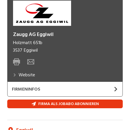
Zaugg AG Eggiwil
Holzmatt 651b
3537
Eggiwil
Website
FIRMENINFOS
Die ZAUGG AG EGGIWIL ist ein weltweit
FIRMA ALS JOBABO ABONNIEREN
führendes Unternehmen in der Entwicklung und
Herstellung technisch hochstehender Geräte für
die Schneeräumung auf Strassen, Schienen,