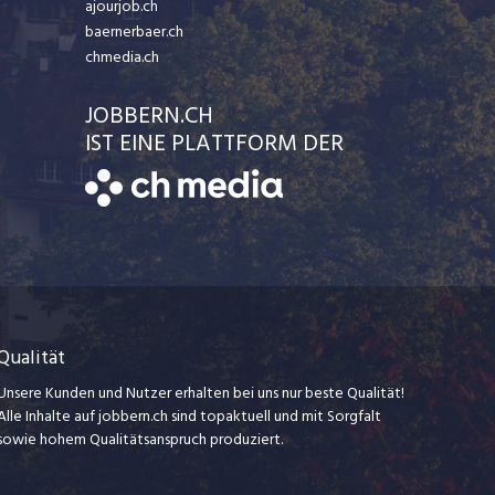
ajourjob.ch
baernerbaer.ch
chmedia.ch
JOBBERN.CH
IST EINE PLATTFORM DER
Qualität
Unsere Kunden und Nutzer erhalten bei uns nur beste Qualität!
Alle Inhalte auf jobbern.ch sind topaktuell und mit Sorgfalt
sowie hohem Qualitätsanspruch produziert.