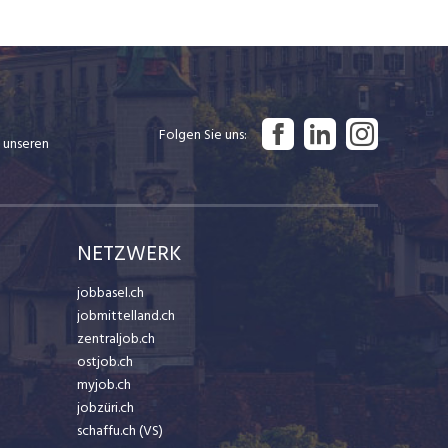
Folgen Sie uns
 unseren
NETZWERK
jobbasel.ch
jobmittelland.ch
zentraljob.ch
ostjob.ch
myjob.ch
jobzüri.ch
schaffu.ch (VS)