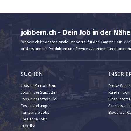
jobbern.ch - Dein Job in der Nähe
jobbern.ch ist das regionale Jobportal für den Kanton Bern. W
professionellen Produkten und Services zu einem funktionieren
SUCHEN
INSERIE
Jobs im Kanton Bern
Preise & Lei
Jobs in der Stadt Bern
Kundenlogin
Jobs in der Stadt Biel
Einzelinsera
Festanstellungen
Schnittstelle
Temporäre Jobs
Bewerber-C
Freelance Jobs
Praktika