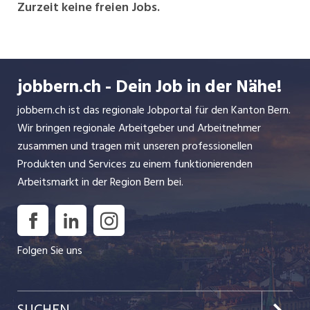
Dienstleistungen für Medien- und
Zurzeit keine freien Jobs.
Kommunikationsbetriebe unter einem Dach. Die
SwissMediaPartners AG ist unabhängig und der
einzige IT-Dienstleister in der Schweiz, der
exklusiv für Medienbetriebe arbeitet und sowohl
jobbern.ch - Dein Job in der Nähe!
national wie auch international in verschiedenen
Projekten tätig ist.
jobbern.ch ist das regionale Jobportal für den Kanton Bern.
Wir bringen regionale Arbeitgeber und Arbeitnehmer
Die SwissMediaPartners AG ist eine
zusammen und tragen mit unseren professionellen
inhabergeführte Aktiengesellschaft mit
Produkten und Services zu einem funktionierenden
Geschäftssitz in Bern.
Arbeitsmarkt in der Region Bern bei.
Folgen Sie uns