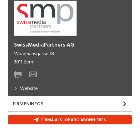
SwissMediaPartners AG
Waaghausgasse 18
3011
Bern
Website
FIRMENINFOS
Die SwissMediaPartners AG ist das
FIRMA ALS JOBABO ABONNIEREN
Kompetenzzentrum für Medien und
Kommunikation. Wir vereinen alle relevanten